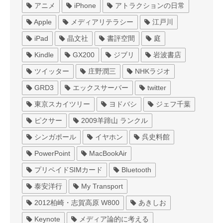
アニメ
iPhone
アトラクションの日常
Apple
メディアリテラシー
江戸川
iPad
晶文社
書評空間
庭
Kindle
GX200
ジブリ
岩波書店
ツイッター
庄野潤三
NHKラジオ
GRD3
エックスサーバー
twitter
東京スカイツリー
ヨドバシ
ジェフ千葉
ピクサー
2009羊蹄山 ランクル
シンガポール
イヤホン
呉史料館
PowerPoint
MacBookAir
プリペイドSIMカード
Bluetooth
泰安洋行
My Transport
2012柏崎・志賀高原 W800
あきしお
Keynote
メディア論的に考える