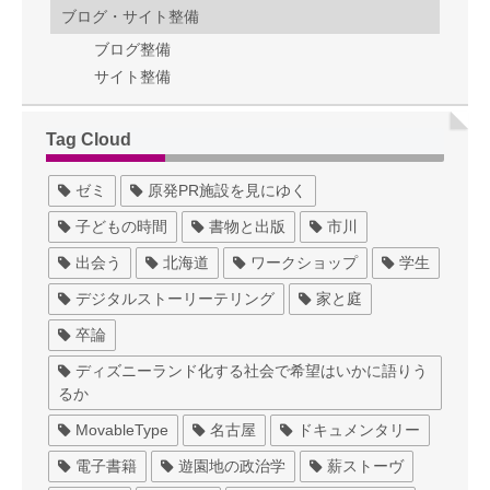
ブログ・サイト整備
ブログ整備
サイト整備
Tag Cloud
ゼミ
原発PR施設を見にゆく
子どもの時間
書物と出版
市川
出会う
北海道
ワークショップ
学生
デジタルストーリーテリング
家と庭
卒論
ディズニーランド化する社会で希望はいかに語りう
るか
MovableType
名古屋
ドキュメンタリー
電子書籍
遊園地の政治学
薪ストーヴ