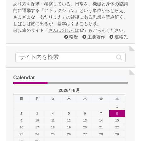
あり方を探求・考察している。日常を、機械と身体の協調
的に運動する「アトラクション」という単位からとらえ、
さまざまな「あたりまえ」の背後にある思想を読み解く。
しばしば旅に出るが、基本は引きこもり系。
散歩旅のサイト「
さんぽのしっぽ
」もごらんください。
略歴
主要著作
連絡先
Calendar
2026年8月
日
月
火
水
木
金
土
1
2
3
4
5
6
7
8
9
10
11
12
13
14
15
16
17
18
19
20
21
22
23
24
25
26
27
28
29