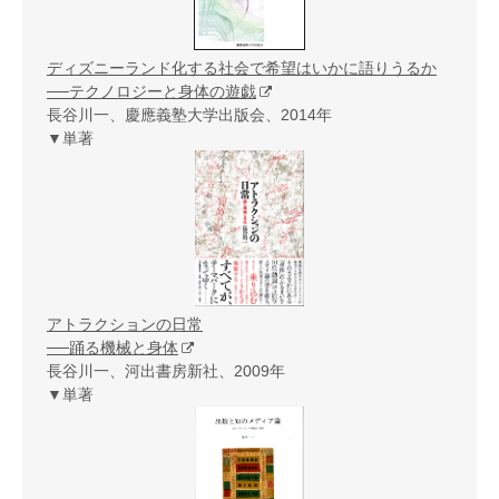
ディズニーランド化する社会で希望はいかに語りうるか
──テクノロジーと身体の遊戯
長谷川一、慶應義塾大学出版会、2014年
▼単著
アトラクションの日常
──踊る機械と身体
長谷川一、河出書房新社、2009年
▼単著