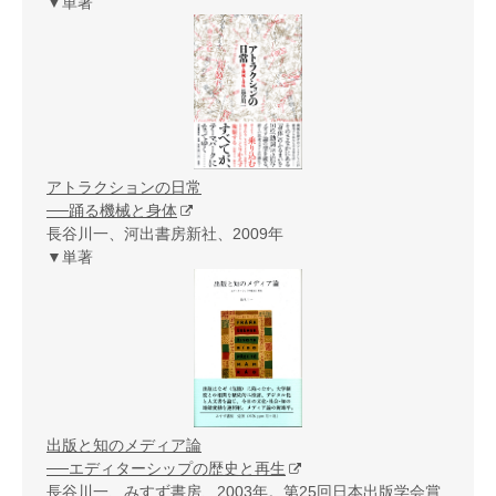
▼単著
アトラクションの日常
──踊る機械と身体
長谷川一、河出書房新社、2009年
▼単著
出版と知のメディア論
──エディターシップの歴史と再生
長谷川一、みすず書房、2003年。第25回日本出版学会賞