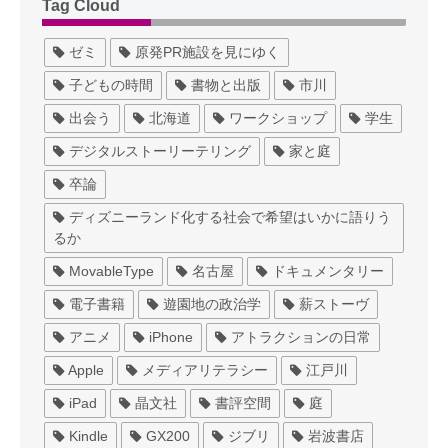
Tag Cloud
ゼミ
原発PR施設を見にゆく
子どもの時間
書物と出版
市川
出会う
北海道
ワークショップ
学生
デジタルストーリーテリング
家と庭
卒論
ディズニーランド化する社会で希望はいかに語りう
るか
MovableType
名古屋
ドキュメンタリー
電子書籍
遊園地の政治学
薪ストーヴ
アニメ
iPhone
アトラクションの日常
Apple
メディアリテラシー
江戸川
iPad
晶文社
書評空間
庭
Kindle
GX200
ジブリ
岩波書店