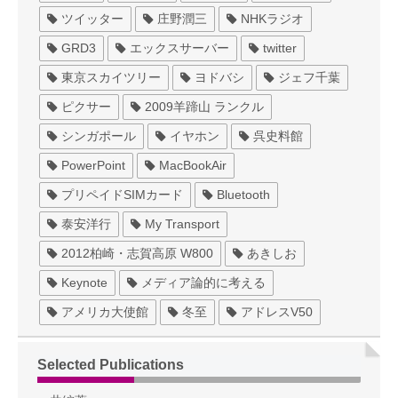
ツイッター
庄野潤三
NHKラジオ
GRD3
エックスサーバー
twitter
東京スカイツリー
ヨドバシ
ジェフ千葉
ピクサー
2009羊蹄山 ランクル
シンガポール
イヤホン
呉史料館
PowerPoint
MacBookAir
プリペイドSIMカード
Bluetooth
泰安洋行
My Transport
2012柏崎・志賀高原 W800
あきしお
Keynote
メディア論的に考える
アメリカ大使館
冬至
アドレスV50
Selected Publications