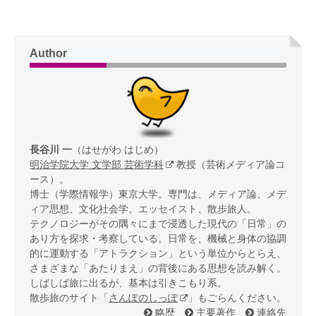
Author
長谷川 一
（はせがわ はじめ）
明治学院大学 文学部 芸術学科
教授（芸術メディア論コ
ース）。
博士（学際情報学）東京大学。専門は、メディア論、メデ
ィア思想、文化社会学。エッセイスト、散歩旅人。
テクノロジーがその隅々にまで浸透した現代の「日常」の
あり方を探求・考察している。日常を、機械と身体の協調
的に運動する「アトラクション」という単位からとらえ、
さまざまな「あたりまえ」の背後にある思想を読み解く。
しばしば旅に出るが、基本は引きこもり系。
散歩旅のサイト「
さんぽのしっぽ
」もごらんください。
略歴
主要著作
連絡先