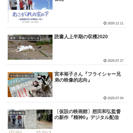
2020.12.11
読書人上半期の収穫2020
著作・寄稿のお知らせ
2020.07.27
宮本裕子さん『フライシャー兄
その他のお知らせ
弟の映像的志向』
2020.07.04
〔仮設の映画館〕想田和弘監督
映画を観る
の新作『精神0』デジタル配信