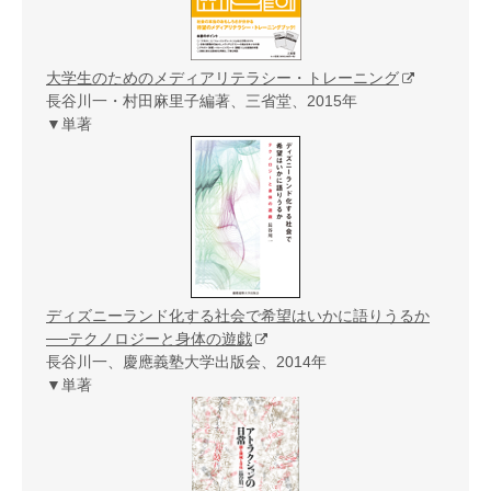
大学生のためのメディアリテラシー・トレーニング
長谷川一・村田麻里子編著、三省堂、2015年
▼単著
ディズニーランド化する社会で希望はいかに語りうるか
──テクノロジーと身体の遊戯
長谷川一、慶應義塾大学出版会、2014年
▼単著