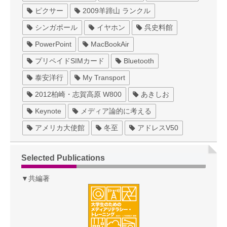
ピクサー
2009羊蹄山 ランクル
シンガポール
イヤホン
呉史料館
PowerPoint
MacBookAir
プリペイドSIMカード
Bluetooth
泰安洋行
My Transport
2012柏崎・志賀高原 W800
あきしお
Keynote
メディア論的に考える
アメリカ大使館
冬至
アドレスV50
Selected Publications
▼共編著