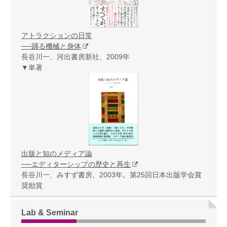
アトラクションの日常
──踊る機械と身体
長谷川一、河出書房新社、2009年
▼単著
出版と知のメディア論
──エディターシップの歴史と再生
長谷川一、みすず書房、2003年。第25回日本出版学会賞
奨励賞
Lab & Seminar