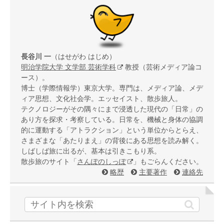
長谷川 一
（はせがわ はじめ）
明治学院大学 文学部 芸術学科
教授（芸術メディア論コ
ース）。
博士（学際情報学）東京大学。専門は、メディア論、メデ
ィア思想、文化社会学。エッセイスト、散歩旅人。
テクノロジーがその隅々にまで浸透した現代の「日常」の
あり方を探求・考察している。日常を、機械と身体の協調
的に運動する「アトラクション」という単位からとらえ、
さまざまな「あたりまえ」の背後にある思想を読み解く。
しばしば旅に出るが、基本は引きこもり系。
散歩旅のサイト「
さんぽのしっぽ
」もごらんください。
略歴
主要著作
連絡先