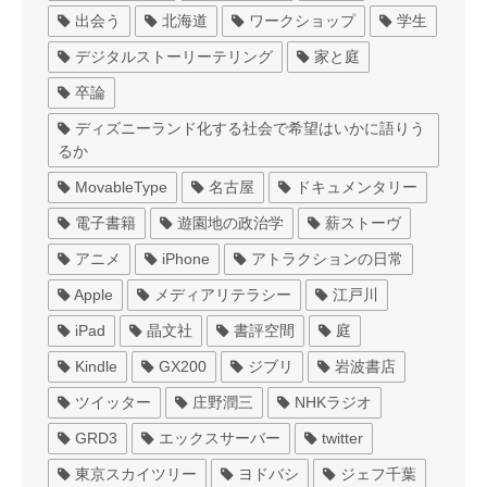
出会う
北海道
ワークショップ
学生
デジタルストーリーテリング
家と庭
卒論
ディズニーランド化する社会で希望はいかに語りう
るか
MovableType
名古屋
ドキュメンタリー
電子書籍
遊園地の政治学
薪ストーヴ
アニメ
iPhone
アトラクションの日常
Apple
メディアリテラシー
江戸川
iPad
晶文社
書評空間
庭
Kindle
GX200
ジブリ
岩波書店
ツイッター
庄野潤三
NHKラジオ
GRD3
エックスサーバー
twitter
東京スカイツリー
ヨドバシ
ジェフ千葉