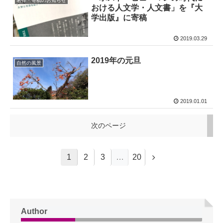
著作・寄稿のお知らせ
おける人文学・人文書」を『大
学出版』に寄稿
2019.03.29
2019年の元旦
自然の風景
2019.01.01
次のページ
1
2
3
…
20
Author