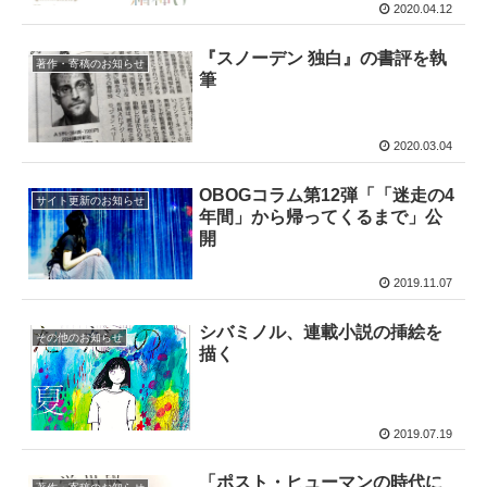
2020.04.12
『スノーデン 独白』の書評を執
著作・寄稿のお知らせ
筆
2020.03.04
OBOGコラム第12弾「「迷走の4
サイト更新のお知らせ
年間」から帰ってくるまで」公
開
2019.11.07
シバミノル、連載小説の挿絵を
その他のお知らせ
描く
2019.07.19
「ポスト・ヒューマンの時代に