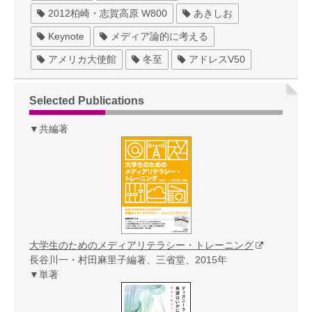
2012柏崎・志賀高原 W800
あきしお
Keynote
メディア論的に考える
アメリカ大使館
冬至
アドレスV50
Selected Publications
▼共編著
大学生のためのメディアリテラシー・トレーニング
長谷川一・村田麻里子編著、三省堂、2015年
▼単著