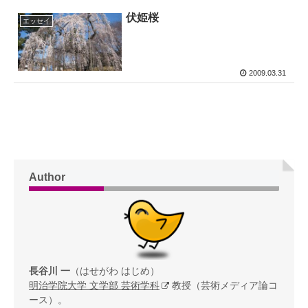
伏姫桜
エッセイ
2009.03.31
Author
長谷川 一
（はせがわ はじめ）
明治学院大学 文学部 芸術学科
教授（芸術メディア論コ
ース）。