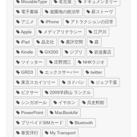
MovableType
名古屋
ドキュメンタリー
電子書籍
遊園地の政治学
薪ストーヴ
アニメ
iPhone
アトラクションの日常
Apple
メディアリテラシー
江戸川
iPad
晶文社
書評空間
庭
Kindle
GX200
ジブリ
岩波書店
ツイッター
庄野潤三
NHKラジオ
GRD3
エックスサーバー
twitter
東京スカイツリー
ヨドバシ
ジェフ千葉
ピクサー
2009羊蹄山 ランクル
シンガポール
イヤホン
呉史料館
PowerPoint
MacBookAir
プリペイドSIMカード
Bluetooth
泰安洋行
My Transport