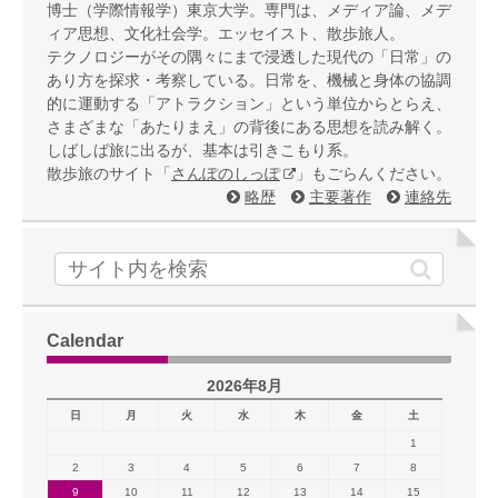
博士（学際情報学）東京大学。専門は、メディア論、メデ
ィア思想、文化社会学。エッセイスト、散歩旅人。
テクノロジーがその隅々にまで浸透した現代の「日常」の
あり方を探求・考察している。日常を、機械と身体の協調
的に運動する「アトラクション」という単位からとらえ、
さまざまな「あたりまえ」の背後にある思想を読み解く。
しばしば旅に出るが、基本は引きこもり系。
散歩旅のサイト「
さんぽのしっぽ
」もごらんください。
略歴
主要著作
連絡先
Calendar
2026年8月
日
月
火
水
木
金
土
1
2
3
4
5
6
7
8
9
10
11
12
13
14
15