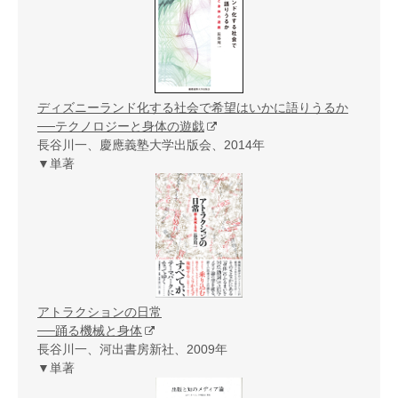
ディズニーランド化する社会で希望はいかに語りうるか
──テクノロジーと身体の遊戯
長谷川一、慶應義塾大学出版会、2014年
▼単著
アトラクションの日常
──踊る機械と身体
長谷川一、河出書房新社、2009年
▼単著