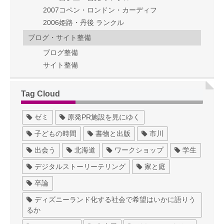
2007コペン・ロンドン・カーディフ
2006姫路・丹後 ランクル
ブログ・サイト整備
ブログ整備
サイト整備
Tag Cloud
ゼミ
原発PR施設を見にゆく
子どもの時間
書物と出版
市川
出会う
北海道
ワークショップ
学生
デジタルストーリーテリング
家と庭
卒論
ディズニーランド化する社会で希望はいかに語りう
るか