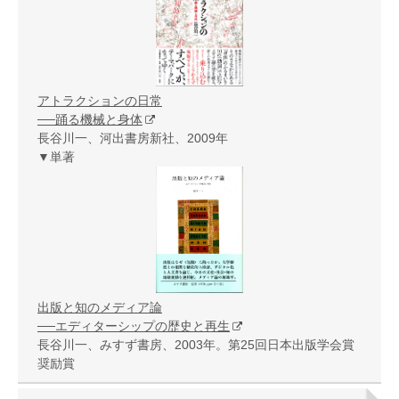
アトラクションの日常
──踊る機械と身体
長谷川一、河出書房新社、2009年
▼単著
出版と知のメディア論
──エディターシップの歴史と再生
長谷川一、みすず書房、2003年。第25回日本出版学会賞
奨励賞