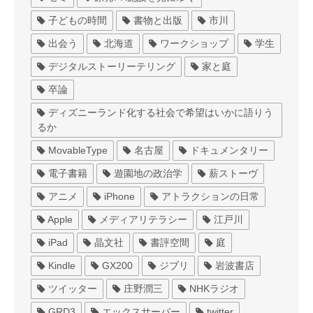
子どもの時間
書物と出版
市川
出会う
北海道
ワークショップ
学生
デジタルストーリーテリング
家と庭
卒論
ディズニーランド化する社会で希望はいかに語りう
るか
MovableType
名古屋
ドキュメンタリー
電子書籍
遊園地の政治学
薪ストーヴ
アニメ
iPhone
アトラクションの日常
Apple
メディアリテラシー
江戸川
iPad
晶文社
書評空間
庭
Kindle
GX200
ジブリ
岩波書店
ツイッター
庄野潤三
NHKラジオ
GRD3
エックスサーバー
twitter