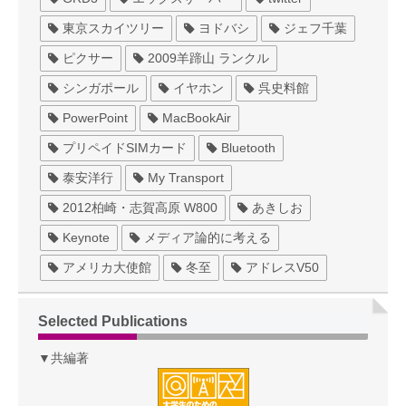
東京スカイツリー
ヨドバシ
ジェフ千葉
ピクサー
2009羊蹄山 ランクル
シンガポール
イヤホン
呉史料館
PowerPoint
MacBookAir
プリペイドSIMカード
Bluetooth
泰安洋行
My Transport
2012柏崎・志賀高原 W800
あきしお
Keynote
メディア論的に考える
アメリカ大使館
冬至
アドレスV50
Selected Publications
▼共編著