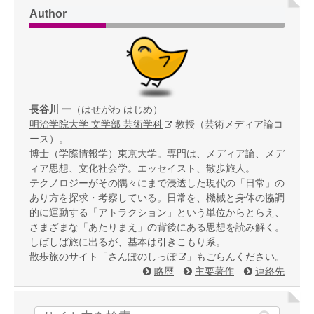
Author
長谷川 一
（はせがわ はじめ）
明治学院大学 文学部 芸術学科
教授（芸術メディア論コ
ース）。
博士（学際情報学）東京大学。専門は、メディア論、メデ
ィア思想、文化社会学。エッセイスト、散歩旅人。
テクノロジーがその隅々にまで浸透した現代の「日常」の
あり方を探求・考察している。日常を、機械と身体の協調
的に運動する「アトラクション」という単位からとらえ、
さまざまな「あたりまえ」の背後にある思想を読み解く。
しばしば旅に出るが、基本は引きこもり系。
散歩旅のサイト「
さんぽのしっぽ
」もごらんください。
略歴
主要著作
連絡先