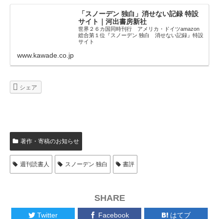
「スノーデン 独白」消せない記録 特設
サイト｜河出書房新社
世界２６カ国同時刊行 アメリカ・ドイツamazon
総合第１位『スノーデン 独白 消せない記録』特設
サイト
www.kawade.co.jp
シェア
著作・寄稿のお知らせ
週刊読書人
スノーデン 独白
書評
SHARE
Twitter
Facebook
はてブ