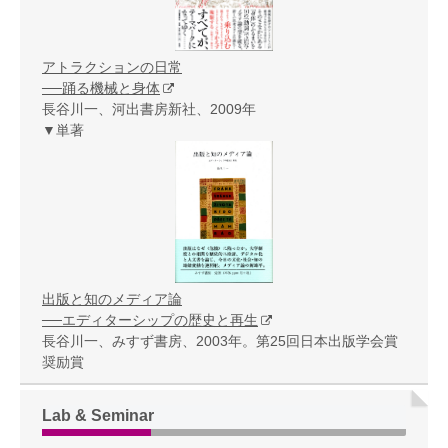
アトラクションの日常
──踊る機械と身体
長谷川一、河出書房新社、2009年
▼単著
出版と知のメディア論
──エディターシップの歴史と再生
長谷川一、みすず書房、2003年。第25回日本出版学会賞
奨励賞
Lab & Seminar