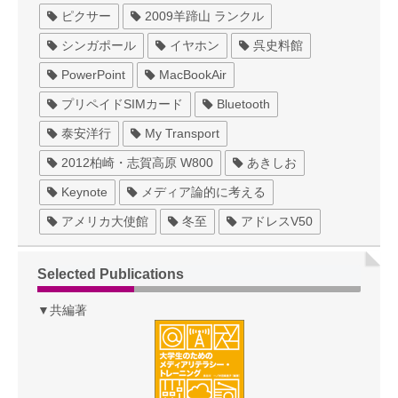
ピクサー
2009羊蹄山 ランクル
シンガポール
イヤホン
呉史料館
PowerPoint
MacBookAir
プリペイドSIMカード
Bluetooth
泰安洋行
My Transport
2012柏崎・志賀高原 W800
あきしお
Keynote
メディア論的に考える
アメリカ大使館
冬至
アドレスV50
Selected Publications
▼共編著