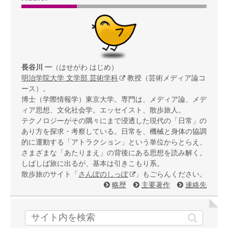
長谷川 一
（はせがわ はじめ）
明治学院大学 文学部 芸術学科
教授（芸術メディア論コ
ース）。
博士（学際情報学）東京大学。専門は、メディア論、メデ
ィア思想、文化社会学。エッセイスト、散歩旅人。
テクノロジーがその隅々にまで浸透した現代の「日常」の
あり方を探求・考察している。日常を、機械と身体の協調
的に運動する「アトラクション」という単位からとらえ、
さまざまな「あたりまえ」の背後にある思想を読み解く。
しばしば旅に出るが、基本は引きこもり系。
散歩旅のサイト「
さんぽのしっぽ
」もごらんください。
略歴
主要著作
連絡先