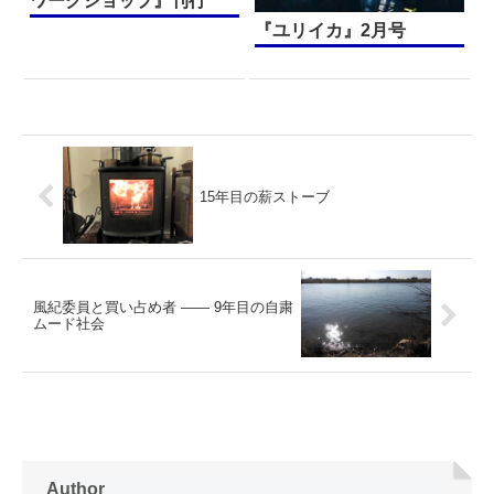
ワークショップ』刊行
『ユリイカ』2月号
15年目の薪ストーブ
風紀委員と買い占め者 —— 9年目の自粛
ムード社会
Author