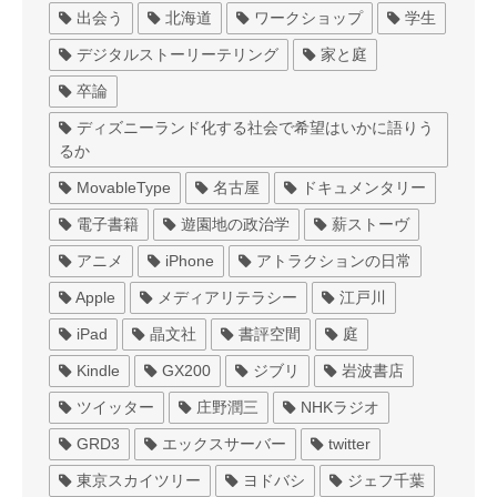
出会う
北海道
ワークショップ
学生
デジタルストーリーテリング
家と庭
卒論
ディズニーランド化する社会で希望はいかに語りう
るか
MovableType
名古屋
ドキュメンタリー
電子書籍
遊園地の政治学
薪ストーヴ
アニメ
iPhone
アトラクションの日常
Apple
メディアリテラシー
江戸川
iPad
晶文社
書評空間
庭
Kindle
GX200
ジブリ
岩波書店
ツイッター
庄野潤三
NHKラジオ
GRD3
エックスサーバー
twitter
東京スカイツリー
ヨドバシ
ジェフ千葉