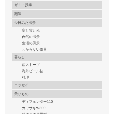
ゼミ・授業
翻訳
今日みた風景
空と雲と光
自然の風景
生活の風景
わからない風景
暮らし
薪ストーブ
海外ビール帖
料理
エッセイ
乗りもの
ディフェンダー110
カワサキW800