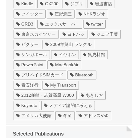
Kindle
GX200
ジブリ
岩波書店
ツイッター
庄野潤三
NHKラジオ
GRD3
エックスサーバー
twitter
東京スカイツリー
ヨドバシ
ジェフ千葉
ピクサー
2009羊蹄山 ランクル
シンガポール
イヤホン
呉史料館
PowerPoint
MacBookAir
プリペイドSIMカード
Bluetooth
泰安洋行
My Transport
2012柏崎・志賀高原 W800
あきしお
Keynote
メディア論的に考える
アメリカ大使館
冬至
アドレスV50
Selected Publications