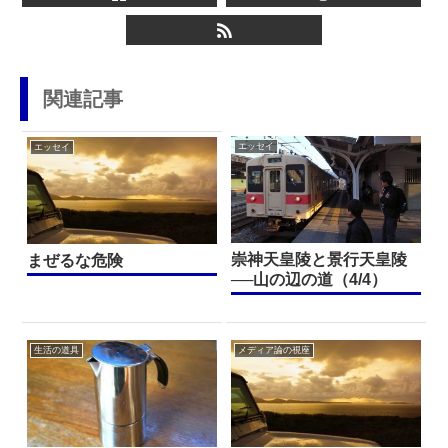
関連記事
エッセイ
エッセイ
崇神天皇陵と景行天皇陵
まぜるな危険
──山の辺の道（4/4）
生活の道具
メディア論の視座