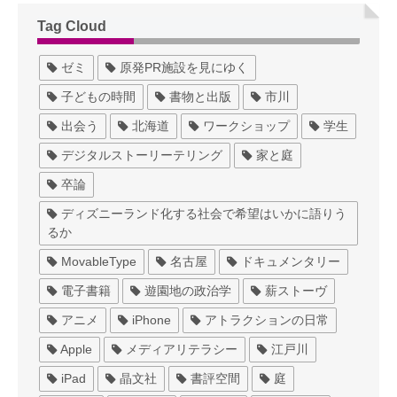
Tag Cloud
ゼミ
原発PR施設を見にゆく
子どもの時間
書物と出版
市川
出会う
北海道
ワークショップ
学生
デジタルストーリーテリング
家と庭
卒論
ディズニーランド化する社会で希望はいかに語りう
るか
MovableType
名古屋
ドキュメンタリー
電子書籍
遊園地の政治学
薪ストーヴ
アニメ
iPhone
アトラクションの日常
Apple
メディアリテラシー
江戸川
iPad
晶文社
書評空間
庭