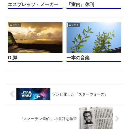
エスプレッソ・メーカー
『室内』休刊
エッセイ
エッセイ
O 脚
一本の音楽
ゾンビ化した『スターウォーズ』
『スノーデン 独白』の書評を執筆