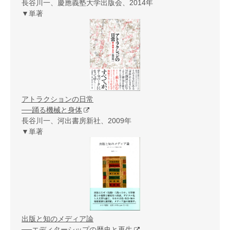
長谷川一、慶應義塾大学出版会、2014年
▼単著
アトラクションの日常
──踊る機械と身体
長谷川一、河出書房新社、2009年
▼単著
出版と知のメディア論
──エディターシップの歴史と再生