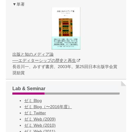
▼単著
出版と知のメディア論
──エディターシップの歴史と再生
長谷川一、みすず書房、2003年。第25回日本出版学会賞
奨励賞
Lab & Seminar
ゼミ Blog
ゼミ Blog（〜2016年度）
ゼミ Twitter
ゼミ Web (2009)
ゼミ Web (2010)
ゼミ Web (2011)