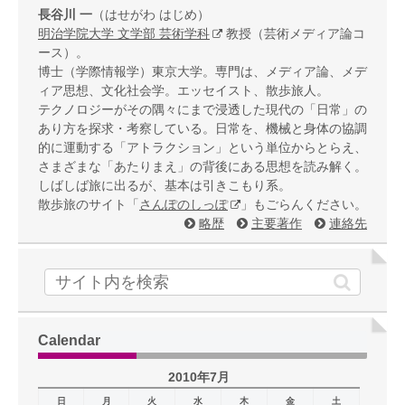
長谷川 一
（はせがわ はじめ）
明治学院大学 文学部 芸術学科
教授（芸術メディア論コ
ース）。
博士（学際情報学）東京大学。専門は、メディア論、メデ
ィア思想、文化社会学。エッセイスト、散歩旅人。
テクノロジーがその隅々にまで浸透した現代の「日常」の
あり方を探求・考察している。日常を、機械と身体の協調
的に運動する「アトラクション」という単位からとらえ、
さまざまな「あたりまえ」の背後にある思想を読み解く。
しばしば旅に出るが、基本は引きこもり系。
散歩旅のサイト「
さんぽのしっぽ
」もごらんください。
略歴
主要著作
連絡先
Calendar
2010年7月
日
月
火
水
木
金
土