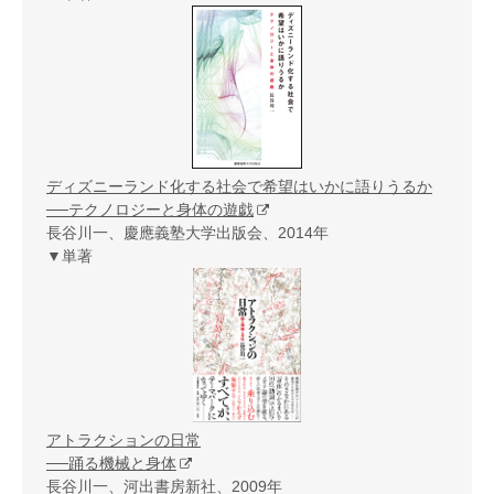
ディズニーランド化する社会で希望はいかに語りうるか
──テクノロジーと身体の遊戯
長谷川一、慶應義塾大学出版会、2014年
▼単著
アトラクションの日常
──踊る機械と身体
長谷川一、河出書房新社、2009年