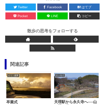
Twitter
Facebook
はてブ
Pocket
LINE
コピー
散歩の思考をフォローする
関連記事
エッセイ
ゼミ・授業
天理駅から永久寺へ──山
卒業式