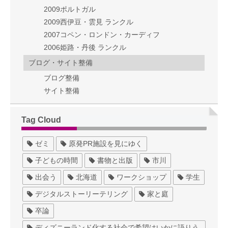
2009ポルトガル
2009西伊豆・雲見 ランクル
2007コペン・ロンドン・カーディフ
2006姫路・丹後 ランクル
ブログ・サイト整備
ブログ整備
サイト整備
Tag Cloud
ゼミ
原発PR施設を見にゆく
子どもの時間
書物と出版
市川
出会う
北海道
ワークショップ
学生
デジタルストーリーテリング
家と庭
卒論
ディズニーランド化する社会で希望はいかに語りう