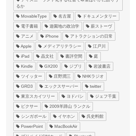
るか
MovableType
名古屋
ドキュメンタリー
電子書籍
遊園地の政治学
薪ストーヴ
アニメ
iPhone
アトラクションの日常
Apple
メディアリテラシー
江戸川
iPad
晶文社
書評空間
庭
Kindle
GX200
ジブリ
岩波書店
ツイッター
庄野潤三
NHKラジオ
GRD3
エックスサーバー
twitter
東京スカイツリー
ヨドバシ
ジェフ千葉
ピクサー
2009羊蹄山 ランクル
シンガポール
イヤホン
呉史料館
PowerPoint
MacBookAir