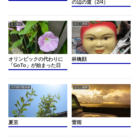
の辺の道（2/4）
エッセイ
ゼミ・授業
オリンピックの代わりに
林檎顔
「GoTo」が始まった日
その他の散歩旅
ゼミ・授業
夏至
雷雨