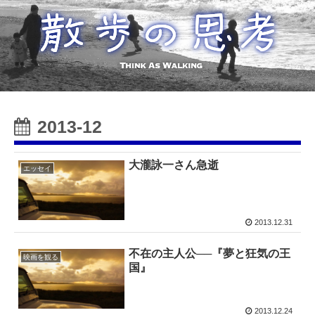
2013-12
大瀧詠一さん急逝
エッセイ
2013.12.31
不在の主人公──『夢と狂気の王
映画を観る
国』
2013.12.24