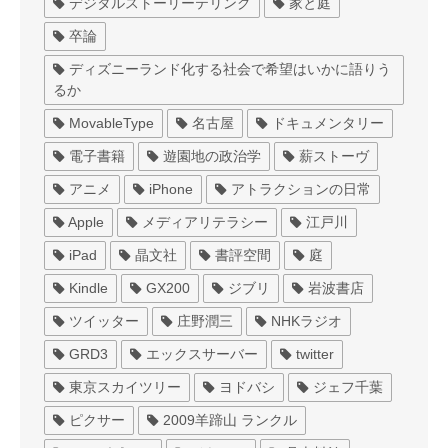
デジタルストーリーテリング
家と庭
卒論
ディズニーランド化する社会で希望はいかに語りう
るか
MovableType
名古屋
ドキュメンタリー
電子書籍
遊園地の政治学
薪ストーヴ
アニメ
iPhone
アトラクションの日常
Apple
メディアリテラシー
江戸川
iPad
晶文社
書評空間
庭
Kindle
GX200
ジブリ
岩波書店
ツイッター
庄野潤三
NHKラジオ
GRD3
エックスサーバー
twitter
東京スカイツリー
ヨドバシ
ジェフ千葉
ピクサー
2009羊蹄山 ランクル