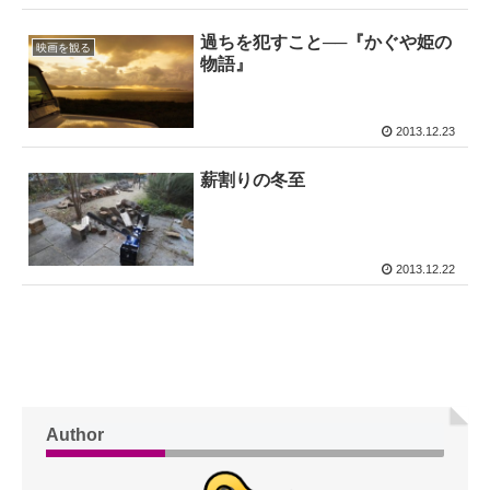
過ちを犯すこと──『かぐや姫の
映画を観る
物語』
2013.12.23
薪割りの冬至
2013.12.22
Author