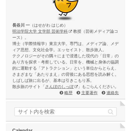
長谷川 一
（はせがわ はじめ）
明治学院大学 文学部 芸術学科
教授（芸術メディア論コ
ース）。
博士（学際情報学）東京大学。専門は、メディア論、メデ
ィア思想、文化社会学。エッセイスト、散歩旅人。
テクノロジーがその隅々にまで浸透した現代の「日常」の
あり方を探求・考察している。日常を、機械と身体の協調
的に運動する「アトラクション」という単位からとらえ、
さまざまな「あたりまえ」の背後にある思想を読み解く。
しばしば旅に出るが、基本は引きこもり系。
散歩旅のサイト「
さんぽのしっぽ
」もごらんください。
略歴
主要著作
連絡先
Calendar