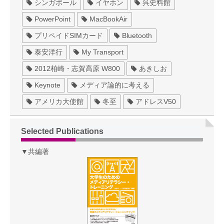
シンガポール
イヤホン
呉史料館
PowerPoint
MacBookAir
プリペイドSIMカード
Bluetooth
泰安洋行
My Transport
2012柏崎・志賀高原 W800
あきしお
Keynote
メディア論的に考える
アメリカ大使館
冬至
アドレスV50
Selected Publications
▼共編著