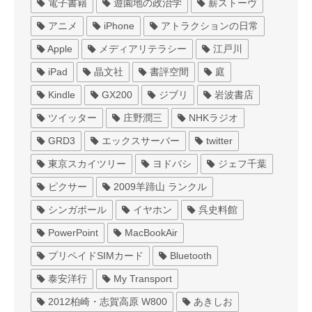
電子書籍
遊園地の政治学
薪ストーヴ
アニメ
iPhone
アトラクションの日常
Apple
メディアリテラシー
江戸川
iPad
晶文社
書評空間
庭
Kindle
GX200
ジブリ
岩波書店
ツイッター
庄野潤三
NHKラジオ
GRD3
エックスサーバー
twitter
東京スカイツリー
ヨドバシ
ジェフ千葉
ピクサー
2009羊蹄山 ランクル
シンガポール
イヤホン
呉史料館
PowerPoint
MacBookAir
プリペイドSIMカード
Bluetooth
泰安洋行
My Transport
2012柏崎・志賀高原 W800
あきしお