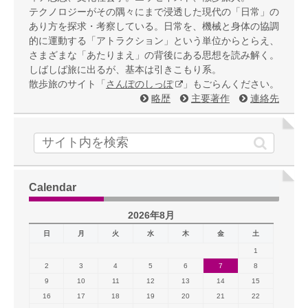
テクノロジーがその隅々にまで浸透した現代の「日常」の
あり方を探求・考察している。日常を、機械と身体の協調
的に運動する「アトラクション」という単位からとらえ、
さまざまな「あたりまえ」の背後にある思想を読み解く。
しばしば旅に出るが、基本は引きこもり系。
散歩旅のサイト「
さんぽのしっぽ
」もごらんください。
略歴
主要著作
連絡先
Calendar
2026年8月
日
月
火
水
木
金
土
1
2
3
4
5
6
7
8
9
10
11
12
13
14
15
16
17
18
19
20
21
22