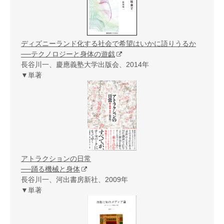
ディズニーランド化する社会で希望はいかに語りうるか
──テクノロジーと身体の遊戯
長谷川一、慶應義塾大学出版会、2014年
▼単著
アトラクションの日常
──踊る機械と身体
長谷川一、河出書房新社、2009年
▼単著