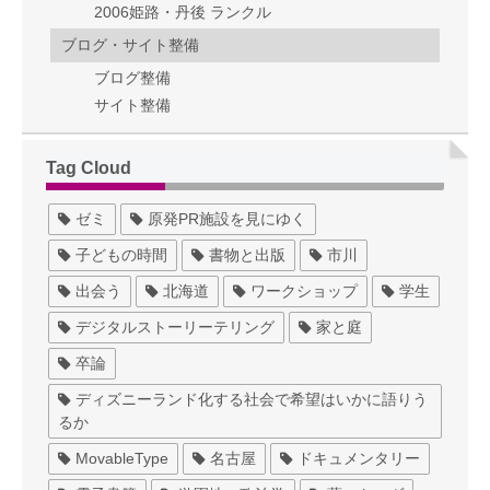
2006姫路・丹後 ランクル
ブログ・サイト整備
ブログ整備
サイト整備
Tag Cloud
ゼミ
原発PR施設を見にゆく
子どもの時間
書物と出版
市川
出会う
北海道
ワークショップ
学生
デジタルストーリーテリング
家と庭
卒論
ディズニーランド化する社会で希望はいかに語りう
るか
MovableType
名古屋
ドキュメンタリー