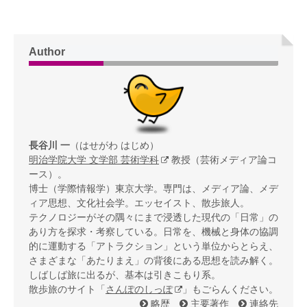
Author
長谷川 一
（はせがわ はじめ）
明治学院大学 文学部 芸術学科
教授（芸術メディア論コ
ース）。
博士（学際情報学）東京大学。専門は、メディア論、メデ
ィア思想、文化社会学。エッセイスト、散歩旅人。
テクノロジーがその隅々にまで浸透した現代の「日常」の
あり方を探求・考察している。日常を、機械と身体の協調
的に運動する「アトラクション」という単位からとらえ、
さまざまな「あたりまえ」の背後にある思想を読み解く。
しばしば旅に出るが、基本は引きこもり系。
散歩旅のサイト「
さんぽのしっぽ
」もごらんください。
略歴
主要著作
連絡先