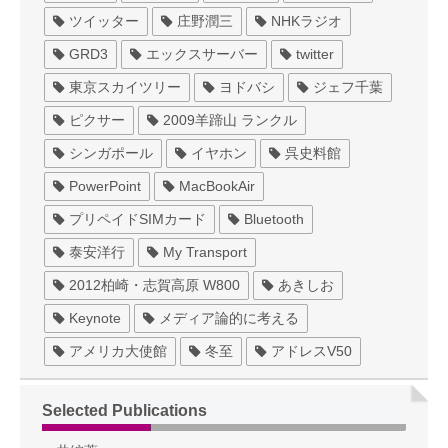
ツイッター
庄野潤三
NHKラジオ
GRD3
エックスサーバー
twitter
東京スカイツリー
ヨドバシ
ジェフ千葉
ピクサー
2009羊蹄山 ランクル
シンガポール
イヤホン
呉史料館
PowerPoint
MacBookAir
プリペイドSIMカード
Bluetooth
泰安洋行
My Transport
2012柏崎・志賀高原 W800
あきしお
Keynote
メディア論的に考える
アメリカ大使館
冬至
アドレスV50
Selected Publications