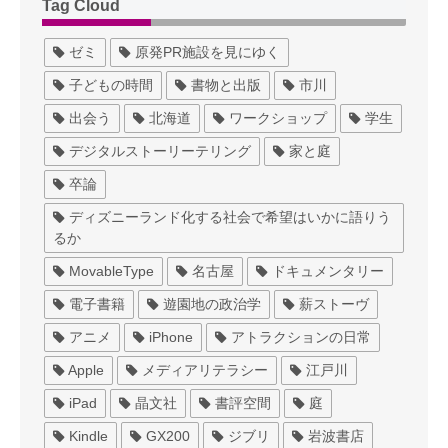
Tag Cloud
ゼミ
原発PR施設を見にゆく
子どもの時間
書物と出版
市川
出会う
北海道
ワークショップ
学生
デジタルストーリーテリング
家と庭
卒論
ディズニーランド化する社会で希望はいかに語りう
るか
MovableType
名古屋
ドキュメンタリー
電子書籍
遊園地の政治学
薪ストーヴ
アニメ
iPhone
アトラクションの日常
Apple
メディアリテラシー
江戸川
iPad
晶文社
書評空間
庭
Kindle
GX200
ジブリ
岩波書店