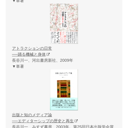
▼単著
アトラクションの日常
──踊る機械と身体
長谷川一、河出書房新社、2009年
▼単著
出版と知のメディア論
──エディターシップの歴史と再生
長谷川一、みすず書房、2003年。第25回日本出版学会賞