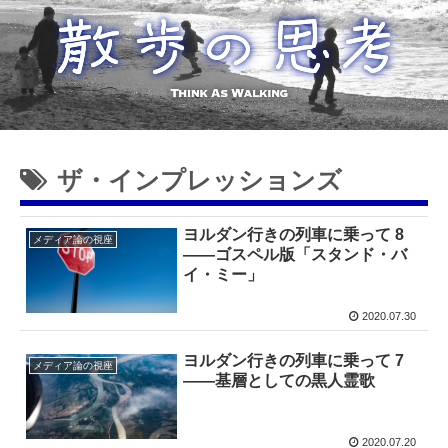
ザ・インプレッションズ
ヨルダン行きの列車に乗って 8
メディア論の視座
——ゴスペル版「スタンド・バ
イ・ミー」
2020.07.30
ヨルダン行きの列車に乗って 7
メディア論の視座
——基層としての黒人霊歌
2020.07.20