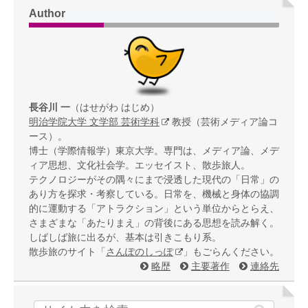
Author
長谷川 一
（はせがわ はじめ）
明治学院大学 文学部 芸術学科
教授（芸術メディア論コ
ース）。
博士（学際情報学）東京大学。専門は、メディア論、メデ
ィア思想、文化社会学。エッセイスト、散歩旅人。
テクノロジーがその隅々にまで浸透した現代の「日常」の
あり方を探求・考察している。日常を、機械と身体の協調
的に運動する「アトラクション」という単位からとらえ、
さまざまな「あたりまえ」の背後にある思想を読み解く。
しばしば旅に出るが、基本は引きこもり系。
散歩旅のサイト「
さんぽのしっぽ
」もごらんください。
略歴
主要著作
連絡先