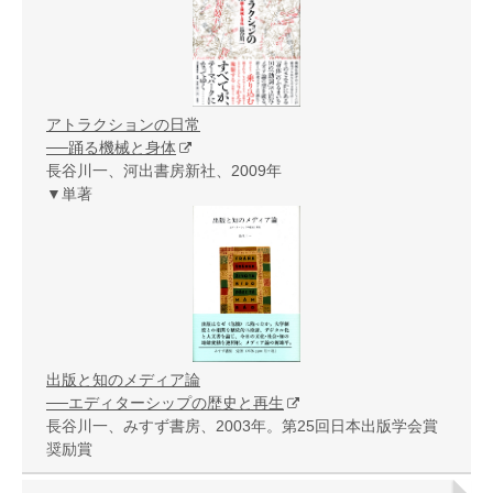
アトラクションの日常
──踊る機械と身体
長谷川一、河出書房新社、2009年
▼単著
出版と知のメディア論
──エディターシップの歴史と再生
長谷川一、みすず書房、2003年。第25回日本出版学会賞
奨励賞