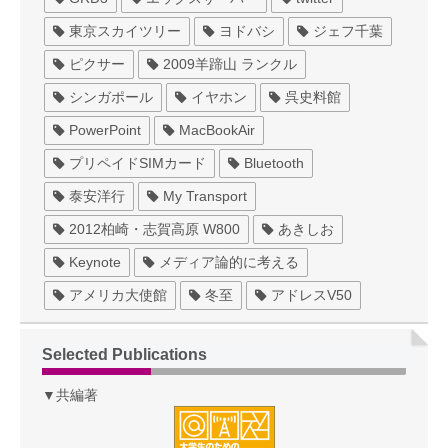
東京スカイツリー
ヨドバシ
ジェフ千葉
ピクサー
2009羊蹄山 ランクル
シンガポール
イヤホン
呉史料館
PowerPoint
MacBookAir
プリペイドSIMカード
Bluetooth
泰安洋行
My Transport
2012柏崎・志賀高原 W800
あきしお
Keynote
メディア論的に考える
アメリカ大使館
冬至
アドレスV50
Selected Publications
▼共編著