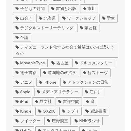
子どもの時間
書物と出版
市川
出会う
北海道
ワークショップ
学生
デジタルストーリーテリング
家と庭
卒論
ディズニーランド化する社会で希望はいかに語りう
るか
MovableType
名古屋
ドキュメンタリー
電子書籍
遊園地の政治学
薪ストーヴ
アニメ
iPhone
アトラクションの日常
Apple
メディアリテラシー
江戸川
iPad
晶文社
書評空間
庭
Kindle
GX200
ジブリ
岩波書店
ツイッター
庄野潤三
NHKラジオ
GRD3
エックスサーバー
twitter