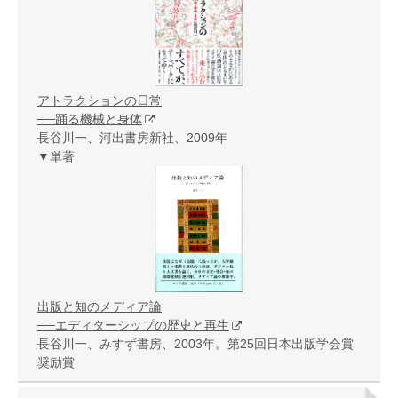
アトラクションの日常
──踊る機械と身体
長谷川一、河出書房新社、2009年
▼単著
出版と知のメディア論
──エディターシップの歴史と再生
長谷川一、みすず書房、2003年。第25回日本出版学会賞
奨励賞