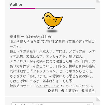
Author
長谷川 一
（はせがわ はじめ）
明治学院大学 文学部 芸術学科
教授（芸術メディア論コ
ース）。
博士（学際情報学）東京大学。専門は、メディア論、メデ
ィア思想、文化社会学。エッセイスト、散歩旅人。
テクノロジーがその隅々にまで浸透した現代の「日常」の
あり方を探求・考察している。日常を、機械と身体の協調
的に運動する「アトラクション」という単位からとらえ、
さまざまな「あたりまえ」の背後にある思想を読み解く。
しばしば旅に出るが、基本は引きこもり系。
散歩旅のサイト「
さんぽのしっぽ
」もごらんください。
略歴
主要著作
連絡先