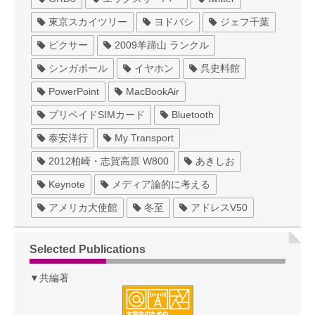
東京スカイツリー
ヨドバシ
ジェフ千葉
ピクサー
2009羊蹄山 ランクル
シンガポール
イヤホン
呉史料館
PowerPoint
MacBookAir
プリペイドSIMカード
Bluetooth
泰安洋行
My Transport
2012柏崎・志賀高原 W800
あきしお
Keynote
メディア論的に考える
アメリカ大使館
冬至
アドレスV50
Selected Publications
▼共編著