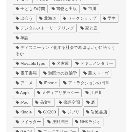
子どもの時間
書物と出版
市川
出会う
北海道
ワークショップ
学生
デジタルストーリーテリング
家と庭
卒論
ディズニーランド化する社会で希望はいかに語りう
るか
MovableType
名古屋
ドキュメンタリー
電子書籍
遊園地の政治学
薪ストーヴ
アニメ
iPhone
アトラクションの日常
Apple
メディアリテラシー
江戸川
iPad
晶文社
書評空間
庭
Kindle
GX200
ジブリ
岩波書店
ツイッター
庄野潤三
NHKラジオ
GRD3
エックスサーバー
twitter