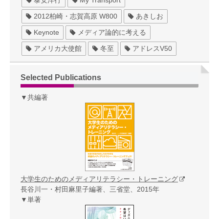
泰安洋行
My Transport
2012柏崎・志賀高原 W800
あきしお
Keynote
メディア論的に考える
アメリカ大使館
冬至
アドレスV50
Selected Publications
▼共編著
大学生のためのメディアリテラシー・トレーニング
長谷川一・村田麻里子編著、三省堂、2015年
▼単著