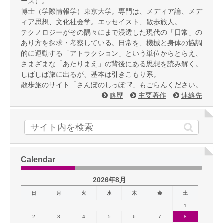
ース）。
博士（学際情報学）東京大学。専門は、メディア論、メデ
ィア思想、文化社会学。エッセイスト、散歩旅人。
テクノロジーがその隅々にまで浸透した現代の「日常」の
あり方を探求・考察している。日常を、機械と身体の協調
的に運動する「アトラクション」という単位からとらえ、
さまざまな「あたりまえ」の背後にある思想を読み解く。
しばしば旅に出るが、基本は引きこもり系。
散歩旅のサイト「
さんぽのしっぽ
」もごらんください。
略歴
主要著作
連絡先
Calendar
2026年8月
日
月
火
水
木
金
土
1
2
3
4
5
6
7
8