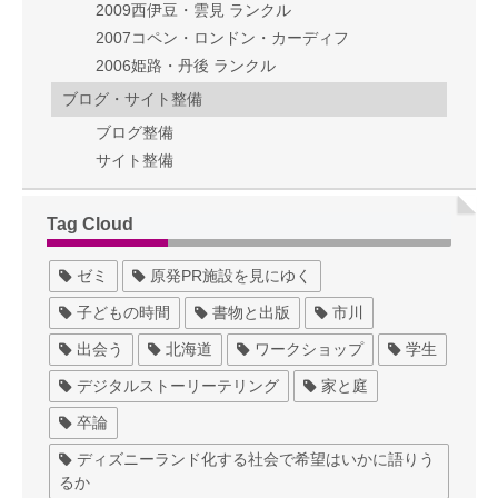
2009西伊豆・雲見 ランクル
2007コペン・ロンドン・カーディフ
2006姫路・丹後 ランクル
ブログ・サイト整備
ブログ整備
サイト整備
Tag Cloud
ゼミ
原発PR施設を見にゆく
子どもの時間
書物と出版
市川
出会う
北海道
ワークショップ
学生
デジタルストーリーテリング
家と庭
卒論
ディズニーランド化する社会で希望はいかに語りう
るか