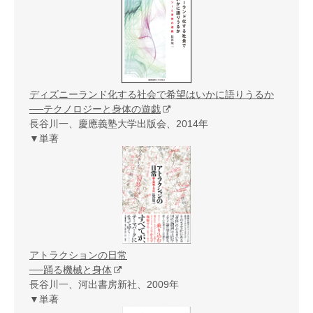
ディズニーランド化する社会で希望はいかに語りうるか
──テクノロジーと身体の遊戯
長谷川一、慶應義塾大学出版会、2014年
▼単著
アトラクションの日常
──踊る機械と身体
長谷川一、河出書房新社、2009年
▼単著