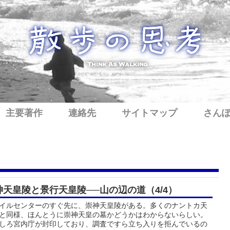
主要著作
連絡先
サイトマップ
さん
神天皇陵と景行天皇陵──山の辺の道（4/4）
イルセンターのすぐ先に、崇神天皇陵がある。多くのナントカ天
と同様、ほんとうに崇神天皇の墓かどうかはわからないらしい。
しろ宮内庁が封印しており、調査ですら立ち入りを拒んでいるの