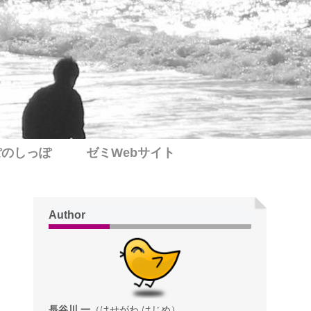
ぽのしっぽ
ゼミWebサイト
Author
長谷川 一
（はせがわ はじめ）