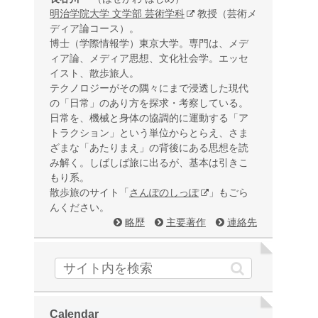
明治学院大学 文学部 芸術学科
教授（芸術メ
ディア論コース）。
博士（学際情報学）東京大学。専門は、メデ
ィア論、メディア思想、文化社会学。エッセ
イスト、散歩旅人。
テクノロジーがその隅々にまで浸透した現代
の「日常」のあり方を探求・考察している。
日常を、機械と身体の協調的に運動する「ア
トラクション」という単位からとらえ、さま
ざまな「あたりまえ」の背後にある思想を読
み解く。しばしば旅に出るが、基本は引きこ
もり系。
散歩旅のサイト「
さんぽのしっぽ
」もごら
んください。
略歴
主要著作
連絡先
Calendar