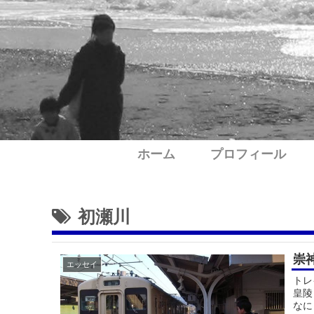
ホーム
プロフィール
初瀬川
崇
エッセイ
トレ
皇陵
なに