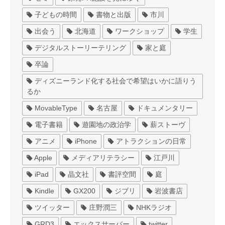
子どもの時間
書物と出版
市川
出会う
北海道
ワークショップ
学生
デジタルストーリーテリング
家と庭
卒論
ディズニーランド化する社会で希望はいかに語りう
るか
MovableType
名古屋
ドキュメンタリー
電子書籍
遊園地の政治学
薪ストーヴ
アニメ
iPhone
アトラクションの日常
Apple
メディアリテラシー
江戸川
iPad
晶文社
書評空間
庭
Kindle
GX200
ジブリ
岩波書店
ツイッター
庄野潤三
NHKラジオ
GRD3
エックスサーバー
twitter