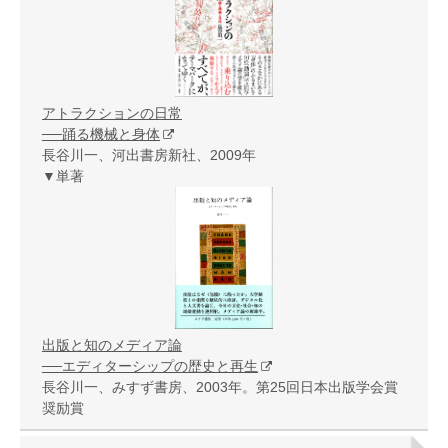
アトラクションの日常
──踊る機械と身体
長谷川一、河出書房新社、2009年
▼単著
出版と知のメディア論
──エディターシップの歴史と再生
長谷川一、みすず書房、2003年。第25回日本出版学会賞
奨励賞