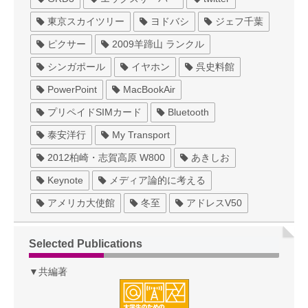
東京スカイツリー
ヨドバシ
ジェフ千葉
ピクサー
2009羊蹄山 ランクル
シンガポール
イヤホン
呉史料館
PowerPoint
MacBookAir
プリペイドSIMカード
Bluetooth
泰安洋行
My Transport
2012柏崎・志賀高原 W800
あきしお
Keynote
メディア論的に考える
アメリカ大使館
冬至
アドレスV50
Selected Publications
▼共編著