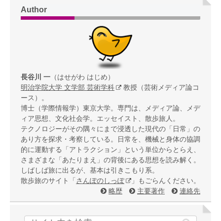
Author
長谷川 一
（はせがわ はじめ）
明治学院大学 文学部 芸術学科
教授（芸術メディア論コ
ース）。
博士（学際情報学）東京大学。専門は、メディア論、メデ
ィア思想、文化社会学。エッセイスト、散歩旅人。
テクノロジーがその隅々にまで浸透した現代の「日常」の
あり方を探求・考察している。日常を、機械と身体の協調
的に運動する「アトラクション」という単位からとらえ、
さまざまな「あたりまえ」の背後にある思想を読み解く。
しばしば旅に出るが、基本は引きこもり系。
散歩旅のサイト「
さんぽのしっぽ
」もごらんください。
略歴
主要著作
連絡先