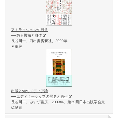
アトラクションの日常
──踊る機械と身体
長谷川一、河出書房新社、2009年
▼単著
出版と知のメディア論
──エディターシップの歴史と再生
長谷川一、みすず書房、2003年。第25回日本出版学会賞
奨励賞