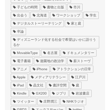
子どもの時間
書物と出版
市川
出会う
北海道
ワークショップ
学生
デジタルストーリーテリング
家と庭
卒論
ディズニーランド化する社会で希望はいかに語りう
るか
MovableType
名古屋
ドキュメンタリー
電子書籍
遊園地の政治学
薪ストーヴ
アニメ
iPhone
アトラクションの日常
Apple
メディアリテラシー
江戸川
iPad
晶文社
書評空間
庭
Kindle
GX200
ジブリ
岩波書店
ツイッター
庄野潤三
NHKラジオ
GRD3
エックスサーバー
twitter