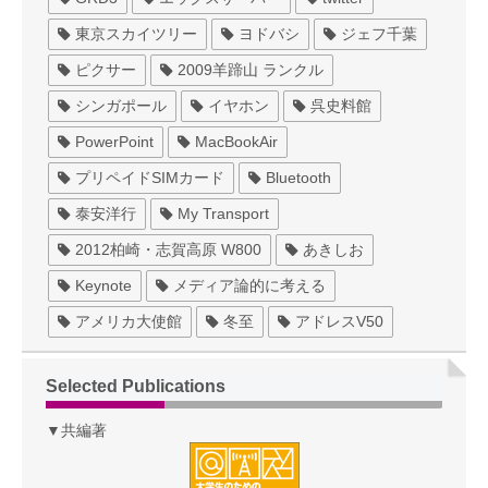
東京スカイツリー
ヨドバシ
ジェフ千葉
ピクサー
2009羊蹄山 ランクル
シンガポール
イヤホン
呉史料館
PowerPoint
MacBookAir
プリペイドSIMカード
Bluetooth
泰安洋行
My Transport
2012柏崎・志賀高原 W800
あきしお
Keynote
メディア論的に考える
アメリカ大使館
冬至
アドレスV50
Selected Publications
▼共編著