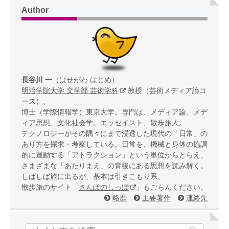
Author
長谷川 一
（はせがわ はじめ）
明治学院大学 文学部 芸術学科
教授（芸術メディア論コ
ース）。
博士（学際情報学）東京大学。専門は、メディア論、メデ
ィア思想、文化社会学。エッセイスト、散歩旅人。
テクノロジーがその隅々にまで浸透した現代の「日常」の
あり方を探求・考察している。日常を、機械と身体の協調
的に運動する「アトラクション」という単位からとらえ、
さまざまな「あたりまえ」の背後にある思想を読み解く。
しばしば旅に出るが、基本は引きこもり系。
散歩旅のサイト「
さんぽのしっぽ
」もごらんください。
略歴
主要著作
連絡先