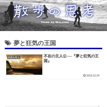
夢と狂気の王国
不在の主人公──『夢と狂気の王
映画を観る
国』
2013.12.24