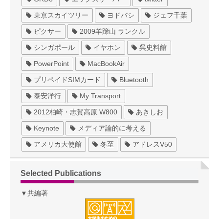
東京スカイツリー
ヨドバシ
ジェフ千葉
ピクサー
2009羊蹄山 ランクル
シンガポール
イヤホン
呉史料館
PowerPoint
MacBookAir
プリペイドSIMカード
Bluetooth
泰安洋行
My Transport
2012柏崎・志賀高原 W800
あきしお
Keynote
メディア論的に考える
アメリカ大使館
冬至
アドレスV50
Selected Publications
▼共編著