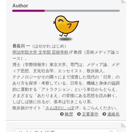
Author
長谷川 一
（はせがわ はじめ）
明治学院大学 文学部 芸術学科
教授（芸術メディア論コ
ース）。
博士（学際情報学）東京大学。専門は、メディア論、メデ
ィア思想、文化社会学。エッセイスト、散歩旅人。
テクノロジーがその隅々にまで浸透した現代の「日常」の
あり方を探求・考察している。日常を、機械と身体の協調
的に運動する「アトラクション」という単位からとらえ、
さまざまな「あたりまえ」の背後にある思想を読み解く。
しばしば旅に出るが、基本は引きこもり系。
散歩旅のサイト「
さんぽのしっぽ
」もごらんください。
略歴
主要著作
連絡先