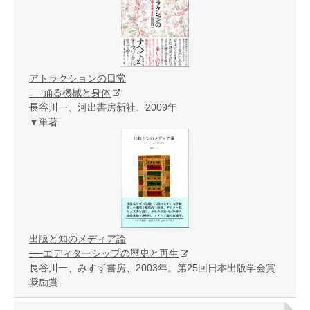
アトラクションの日常
──踊る機械と身体
長谷川一、河出書房新社、2009年
▼単著
出版と知のメディア論
──エディターシップの歴史と再生
長谷川一、みすず書房、2003年。第25回日本出版学会賞
奨励賞