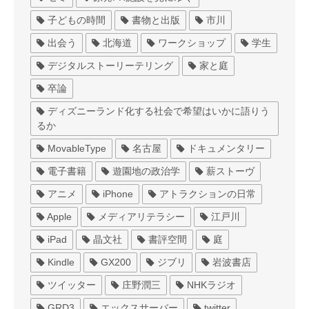
子どもの時間
書物と出版
市川
出会う
北海道
ワークショップ
学生
デジタルストーリーテリング
家と庭
卒論
ディズニーランド化する社会で希望はいかに語りう
るか
MovableType
名古屋
ドキュメンタリー
電子書籍
遊園地の政治学
薪ストーヴ
アニメ
iPhone
アトラクションの日常
Apple
メディアリテラシー
江戸川
iPad
晶文社
書評空間
庭
Kindle
GX200
ジブリ
岩波書店
ツイッター
庄野潤三
NHKラジオ
GRD3
エックスサーバー
twitter