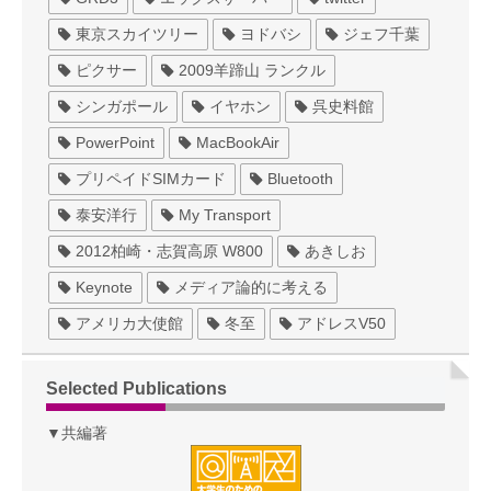
東京スカイツリー
ヨドバシ
ジェフ千葉
ピクサー
2009羊蹄山 ランクル
シンガポール
イヤホン
呉史料館
PowerPoint
MacBookAir
プリペイドSIMカード
Bluetooth
泰安洋行
My Transport
2012柏崎・志賀高原 W800
あきしお
Keynote
メディア論的に考える
アメリカ大使館
冬至
アドレスV50
Selected Publications
▼共編著