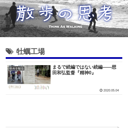
牡蠣工場
まるで続編ではない続編——想
映画を観る
田和弘監督『精神0』
2020.05.04