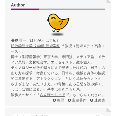
Author
長谷川 一
（はせがわ はじめ）
明治学院大学 文学部 芸術学科
教授（芸術メディア論コ
ース）。
博士（学際情報学）東京大学。専門は、メディア論、メデ
ィア思想、文化社会学。エッセイスト、散歩旅人。
テクノロジーがその隅々にまで浸透した現代の「日常」の
あり方を探求・考察している。日常を、機械と身体の協調
的に運動する「アトラクション」という単位からとらえ、
さまざまな「あたりまえ」の背後にある思想を読み解く。
しばしば旅に出るが、基本は引きこもり系。
散歩旅のサイト「
さんぽのしっぽ
」もごらんください。
略歴
主要著作
連絡先