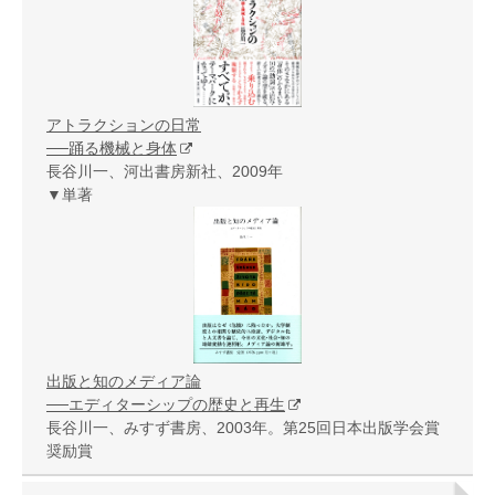
アトラクションの日常
──踊る機械と身体
長谷川一、河出書房新社、2009年
▼単著
出版と知のメディア論
──エディターシップの歴史と再生
長谷川一、みすず書房、2003年。第25回日本出版学会賞
奨励賞