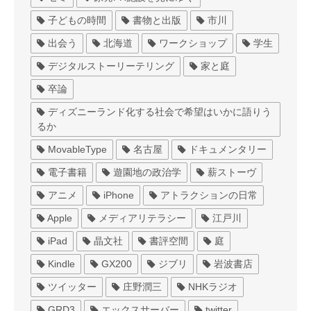
子どもの時間
書物と出版
市川
出会う
北海道
ワークショップ
学生
デジタルストーリーテリング
家と庭
卒論
ディズニーランド化する社会で希望はいかに語りう
るか
MovableType
名古屋
ドキュメンタリー
電子書籍
遊園地の政治学
薪ストーヴ
アニメ
iPhone
アトラクションの日常
Apple
メディアリテラシー
江戸川
iPad
晶文社
書評空間
庭
Kindle
GX200
ジブリ
岩波書店
ツイッター
庄野潤三
NHKラジオ
GRD3
エックスサーバー
twitter