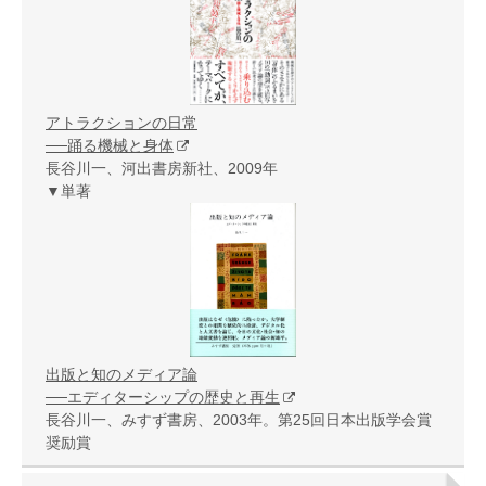
アトラクションの日常
──踊る機械と身体
長谷川一、河出書房新社、2009年
▼単著
出版と知のメディア論
──エディターシップの歴史と再生
長谷川一、みすず書房、2003年。第25回日本出版学会賞
奨励賞