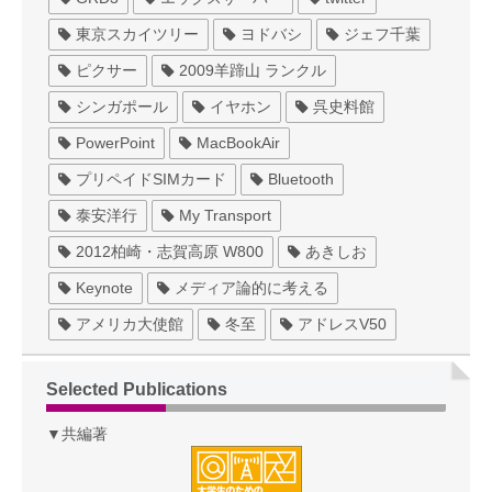
東京スカイツリー
ヨドバシ
ジェフ千葉
ピクサー
2009羊蹄山 ランクル
シンガポール
イヤホン
呉史料館
PowerPoint
MacBookAir
プリペイドSIMカード
Bluetooth
泰安洋行
My Transport
2012柏崎・志賀高原 W800
あきしお
Keynote
メディア論的に考える
アメリカ大使館
冬至
アドレスV50
Selected Publications
▼共編著