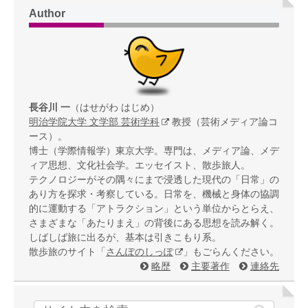
Author
長谷川 一
（はせがわ はじめ）
明治学院大学 文学部 芸術学科
教授（芸術メディア論コ
ース）。
博士（学際情報学）東京大学。専門は、メディア論、メデ
ィア思想、文化社会学。エッセイスト、散歩旅人。
テクノロジーがその隅々にまで浸透した現代の「日常」の
あり方を探求・考察している。日常を、機械と身体の協調
的に運動する「アトラクション」という単位からとらえ、
さまざまな「あたりまえ」の背後にある思想を読み解く。
しばしば旅に出るが、基本は引きこもり系。
散歩旅のサイト「
さんぽのしっぽ
」もごらんください。
略歴
主要著作
連絡先