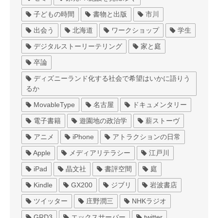
子どもの時間
書物と出版
市川
出会う
北海道
ワークショップ
学生
デジタルストーリーテリング
家と庭
卒論
ディズニーランド化する社会で希望はいかに語りう
るか
MovableType
名古屋
ドキュメンタリー
電子書籍
遊園地の政治学
薪ストーヴ
アニメ
iPhone
アトラクションの日常
Apple
メディアリテラシー
江戸川
iPad
晶文社
書評空間
庭
Kindle
GX200
ジブリ
岩波書店
ツイッター
庄野潤三
NHKラジオ
GRD3
エックスサーバー
twitter