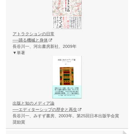
アトラクションの日常
──踊る機械と身体
長谷川一、河出書房新社、2009年
▼単著
出版と知のメディア論
──エディターシップの歴史と再生
長谷川一、みすず書房、2003年。第25回日本出版学会賞
奨励賞