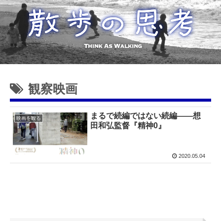
観察映画
まるで続編ではない続編——想
映画を観る
田和弘監督『精神0』
2020.05.04