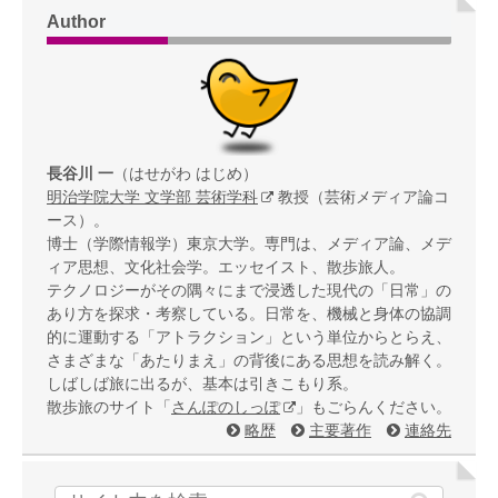
Author
長谷川 一
（はせがわ はじめ）
明治学院大学 文学部 芸術学科
教授（芸術メディア論コ
ース）。
博士（学際情報学）東京大学。専門は、メディア論、メデ
ィア思想、文化社会学。エッセイスト、散歩旅人。
テクノロジーがその隅々にまで浸透した現代の「日常」の
あり方を探求・考察している。日常を、機械と身体の協調
的に運動する「アトラクション」という単位からとらえ、
さまざまな「あたりまえ」の背後にある思想を読み解く。
しばしば旅に出るが、基本は引きこもり系。
散歩旅のサイト「
さんぽのしっぽ
」もごらんください。
略歴
主要著作
連絡先