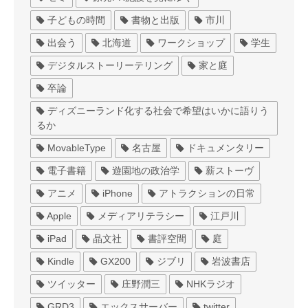
子どもの時間
書物と出版
市川
出会う
北海道
ワークショップ
学生
デジタルストーリーテリング
家と庭
卒論
ディズニーランド化する社会で希望はいかに語りう
るか
MovableType
名古屋
ドキュメンタリー
電子書籍
遊園地の政治学
薪ストーヴ
アニメ
iPhone
アトラクションの日常
Apple
メディアリテラシー
江戸川
iPad
晶文社
書評空間
庭
Kindle
GX200
ジブリ
岩波書店
ツイッター
庄野潤三
NHKラジオ
GRD3
エックスサーバー
twitter