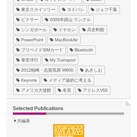
東京スカイツリー
ヨドバシ
ジェフ千葉
ピクサー
2009羊蹄山 ランクル
シンガポール
イヤホン
呉史料館
PowerPoint
MacBookAir
プリペイドSIMカード
Bluetooth
泰安洋行
My Transport
2012柏崎・志賀高原 W800
あきしお
Keynote
メディア論的に考える
アメリカ大使館
冬至
アドレスV50
Selected Publications
▼共編著