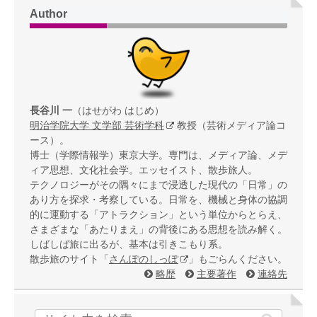
Author
長谷川 一
（はせがわ はじめ）
明治学院大学 文学部 芸術学科
教授（芸術メディア論コ
ース）。
博士（学際情報学）東京大学。専門は、メディア論、メデ
ィア思想、文化社会学。エッセイスト、散歩旅人。
テクノロジーがその隅々にまで浸透した現代の「日常」の
あり方を探求・考察している。日常を、機械と身体の協調
的に運動する「アトラクション」という単位からとらえ、
さまざまな「あたりまえ」の背後にある思想を読み解く。
しばしば旅に出るが、基本は引きこもり系。
散歩旅のサイト「
さんぽのしっぽ
」もごらんください。
略歴
主要著作
連絡先