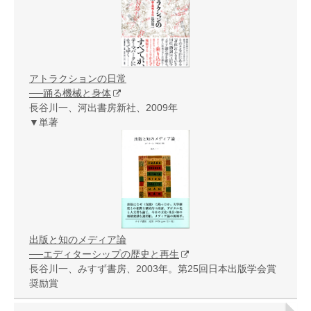
アトラクションの日常
──踊る機械と身体
長谷川一、河出書房新社、2009年
▼単著
出版と知のメディア論
──エディターシップの歴史と再生
長谷川一、みすず書房、2003年。第25回日本出版学会賞
奨励賞