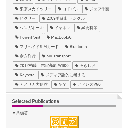
東京スカイツリー
ヨドバシ
ジェフ千葉
ピクサー
2009羊蹄山 ランクル
シンガポール
イヤホン
呉史料館
PowerPoint
MacBookAir
プリペイドSIMカード
Bluetooth
泰安洋行
My Transport
2012柏崎・志賀高原 W800
あきしお
Keynote
メディア論的に考える
アメリカ大使館
冬至
アドレスV50
Selected Publications
▼共編著