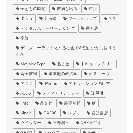
子どもの時間
書物と出版
市川
出会う
北海道
ワークショップ
学生
デジタルストーリーテリング
家と庭
卒論
ディズニーランド化する社会で希望はいかに語りう
るか
MovableType
名古屋
ドキュメンタリー
電子書籍
遊園地の政治学
薪ストーヴ
アニメ
iPhone
アトラクションの日常
Apple
メディアリテラシー
江戸川
iPad
晶文社
書評空間
庭
Kindle
GX200
ジブリ
岩波書店
ツイッター
庄野潤三
NHKラジオ
GRD3
エックスサーバー
twitter