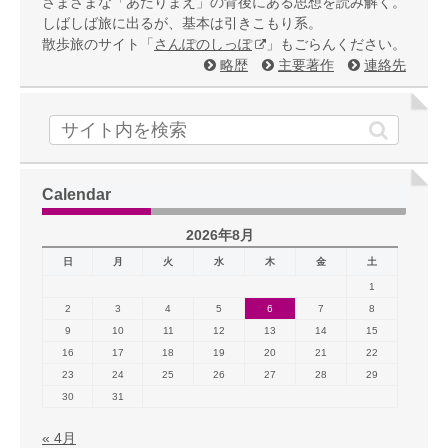
さまざまな「あたりまえ」の背後にある思想を読み解く。
しばしば旅に出るが、基本は引きこもり系。
散歩旅のサイト「
さんぽのしっぽ
」もごらんください。
略歴
主要著作
連絡先
Calendar
2026年8月
日
月
火
水
木
金
土
1
2
3
4
5
6
7
8
9
10
11
12
13
14
15
16
17
18
19
20
21
22
23
24
25
26
27
28
29
30
31
« 4月