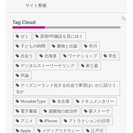
サイト整備
Tag Cloud
ゼミ
原発PR施設を見にゆく
子どもの時間
書物と出版
市川
出会う
北海道
ワークショップ
学生
デジタルストーリーテリング
家と庭
卒論
ディズニーランド化する社会で希望はいかに語りう
るか
MovableType
名古屋
ドキュメンタリー
電子書籍
遊園地の政治学
薪ストーヴ
アニメ
iPhone
アトラクションの日常
Apple
メディアリテラシー
江戸川