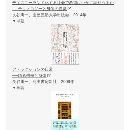
ディズニーランド化する社会で希望はいかに語りうるか
──テクノロジーと身体の遊戯
長谷川一、慶應義塾大学出版会、2014年
▼単著
アトラクションの日常
──踊る機械と身体
長谷川一、河出書房新社、2009年
▼単著