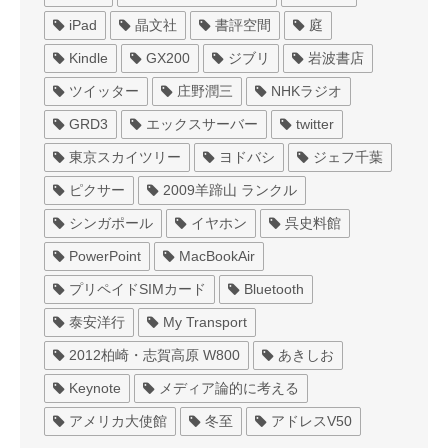
iPad
晶文社
書評空間
庭
Kindle
GX200
ジブリ
岩波書店
ツイッター
庄野潤三
NHKラジオ
GRD3
エックスサーバー
twitter
東京スカイツリー
ヨドバシ
ジェフ千葉
ピクサー
2009羊蹄山 ランクル
シンガポール
イヤホン
呉史料館
PowerPoint
MacBookAir
プリペイドSIMカード
Bluetooth
泰安洋行
My Transport
2012柏崎・志賀高原 W800
あきしお
Keynote
メディア論的に考える
アメリカ大使館
冬至
アドレスV50