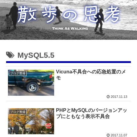
MySQL5.5
Vicuna不具合への応急処置のメ
ブログ整備
モ
2017.11.13
PHPとMySQLのバージョンアッ
ブログ整備
プにともなう表示不具合
2017.11.07