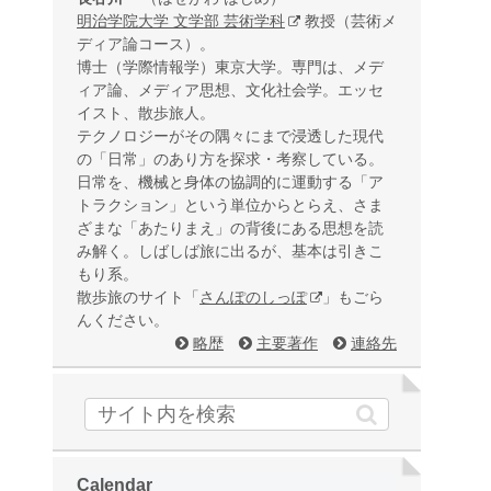
明治学院大学 文学部 芸術学科
教授（芸術メ
ディア論コース）。
博士（学際情報学）東京大学。専門は、メデ
ィア論、メディア思想、文化社会学。エッセ
イスト、散歩旅人。
テクノロジーがその隅々にまで浸透した現代
の「日常」のあり方を探求・考察している。
日常を、機械と身体の協調的に運動する「ア
トラクション」という単位からとらえ、さま
ざまな「あたりまえ」の背後にある思想を読
み解く。しばしば旅に出るが、基本は引きこ
もり系。
散歩旅のサイト「
さんぽのしっぽ
」もごら
んください。
略歴
主要著作
連絡先
Calendar