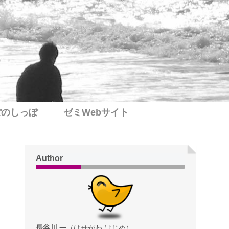
ぽのしっぽ
ゼミWebサイト
Author
長谷川 一
（はせがわ はじめ）