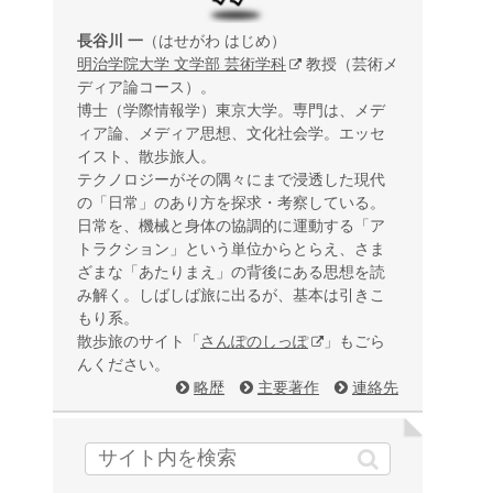
長谷川 一
（はせがわ はじめ）
明治学院大学 文学部 芸術学科
教授（芸術メ
ディア論コース）。
博士（学際情報学）東京大学。専門は、メデ
ィア論、メディア思想、文化社会学。エッセ
イスト、散歩旅人。
テクノロジーがその隅々にまで浸透した現代
の「日常」のあり方を探求・考察している。
日常を、機械と身体の協調的に運動する「ア
トラクション」という単位からとらえ、さま
ざまな「あたりまえ」の背後にある思想を読
み解く。しばしば旅に出るが、基本は引きこ
もり系。
散歩旅のサイト「
さんぽのしっぽ
」もごら
んください。
略歴
主要著作
連絡先