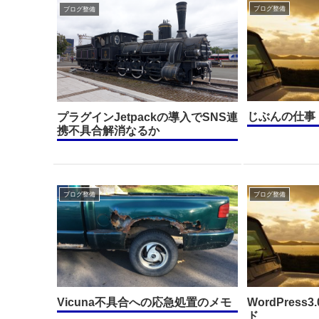
ブログ整備
ブログ整備
じぶんの仕事
プラグインJetpackの導入でSNS連
携不具合解消なるか
ブログ整備
ブログ整備
Vicuna不具合への応急処置のメモ
WordPres
ド