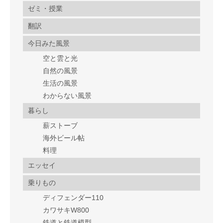
ゼミ・授業
翻訳
今日みた風景
空と雲と光
自然の風景
生活の風景
わからない風景
暮らし
薪ストーブ
海外ビール帖
料理
エッセイ
乗りもの
ディフェンダー110
カワサキW800
鉄道と鉄道模型