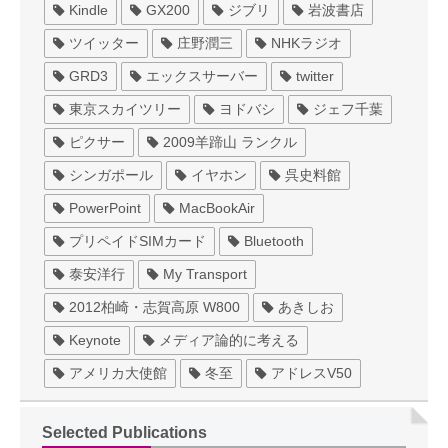
Kindle
GX200
ジブリ
岩波書店
ツイッター
庄野潤三
NHKラジオ
GRD3
エックスサーバー
twitter
東京スカイツリー
ヨドバシ
ジェフ千葉
ピクサー
2009羊蹄山 ランクル
シンガポール
イヤホン
呉史料館
PowerPoint
MacBookAir
プリペイドSIMカード
Bluetooth
泰安洋行
My Transport
2012柏崎・志賀高原 W800
あきしお
Keynote
メディア論的に考える
アメリカ大使館
冬至
アドレスV50
Selected Publications