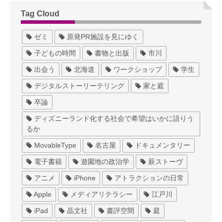
Tag Cloud
ゼミ
原発PR施設を見にゆく
子どもの時間
書物と出版
市川
出会う
北海道
ワークショップ
学生
デジタルストーリーテリング
家と庭
卒論
ディズニーランド化する社会で希望はいかに語りう
るか
MovableType
名古屋
ドキュメンタリー
電子書籍
遊園地の政治学
薪ストーヴ
アニメ
iPhone
アトラクションの日常
Apple
メディアリテラシー
江戸川
iPad
晶文社
書評空間
庭