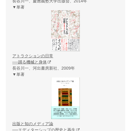
長谷川一、慶應義塾大学出版会、2014年
▼単著
アトラクションの日常
──踊る機械と身体
長谷川一、河出書房新社、2009年
▼単著
出版と知のメディア論
──エディターシップの歴史と再生