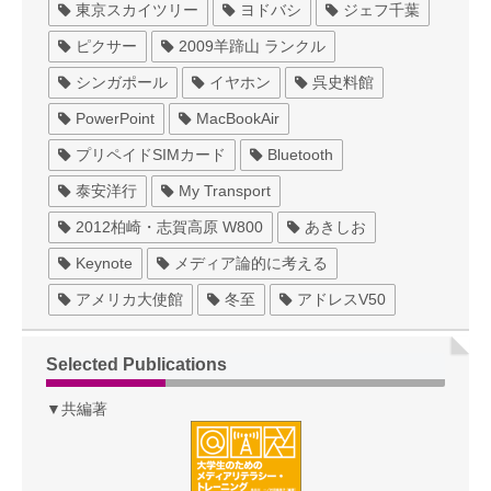
東京スカイツリー
ヨドバシ
ジェフ千葉
ピクサー
2009羊蹄山 ランクル
シンガポール
イヤホン
呉史料館
PowerPoint
MacBookAir
プリペイドSIMカード
Bluetooth
泰安洋行
My Transport
2012柏崎・志賀高原 W800
あきしお
Keynote
メディア論的に考える
アメリカ大使館
冬至
アドレスV50
Selected Publications
▼共編著