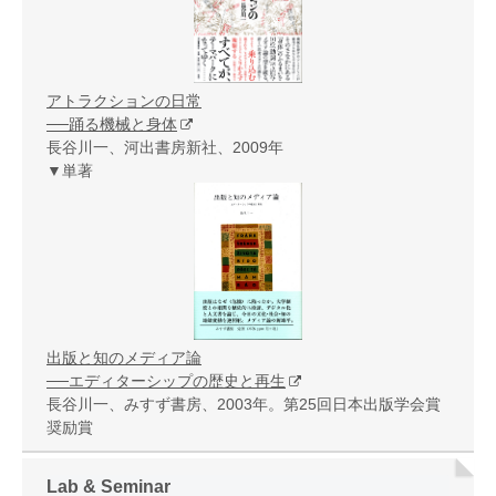
アトラクションの日常
──踊る機械と身体
長谷川一、河出書房新社、2009年
▼単著
出版と知のメディア論
──エディターシップの歴史と再生
長谷川一、みすず書房、2003年。第25回日本出版学会賞
奨励賞
Lab & Seminar