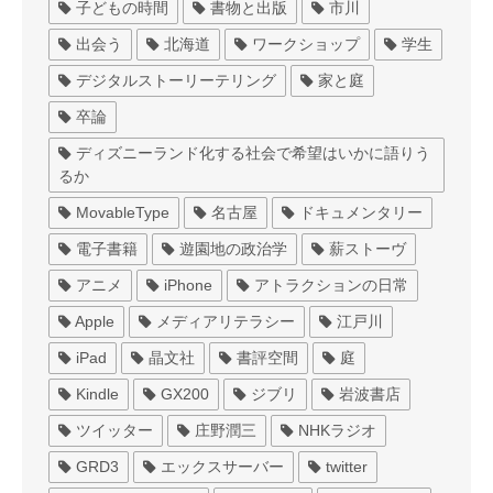
子どもの時間
書物と出版
市川
出会う
北海道
ワークショップ
学生
デジタルストーリーテリング
家と庭
卒論
ディズニーランド化する社会で希望はいかに語りう
るか
MovableType
名古屋
ドキュメンタリー
電子書籍
遊園地の政治学
薪ストーヴ
アニメ
iPhone
アトラクションの日常
Apple
メディアリテラシー
江戸川
iPad
晶文社
書評空間
庭
Kindle
GX200
ジブリ
岩波書店
ツイッター
庄野潤三
NHKラジオ
GRD3
エックスサーバー
twitter