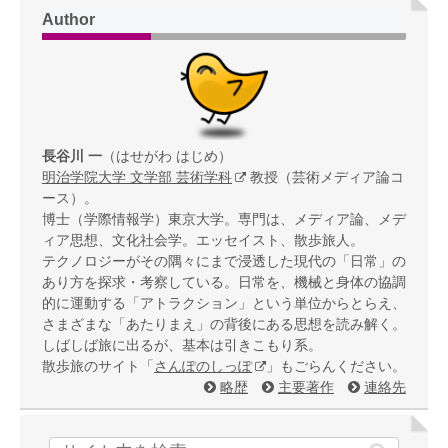
Author
長谷川 一
（はせがわ はじめ）
明治学院大学 文学部 芸術学科
教授（芸術メディア論コ
ース）。
博士（学際情報学）東京大学。専門は、メディア論、メデ
ィア思想、文化社会学。エッセイスト、散歩旅人。
テクノロジーがその隅々にまで浸透した現代の「日常」の
あり方を探求・考察している。日常を、機械と身体の協調
的に運動する「アトラクション」という単位からとらえ、
さまざまな「あたりまえ」の背後にある思想を読み解く。
しばしば旅に出るが、基本は引きこもり系。
散歩旅のサイト「
さんぽのしっぽ
」もごらんください。
略歴
主要著作
連絡先