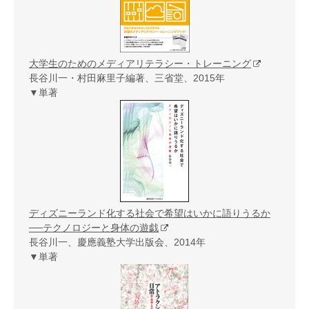
大学生のためのメディアリテラシー・トレーニング
長谷川一・村田麻里子編著、三省堂、2015年
▼単著
ディズニーランド化する社会で希望はいかに語りうるか
──テクノロジーと身体の遊戯
長谷川一、慶應義塾大学出版会、2014年
▼単著