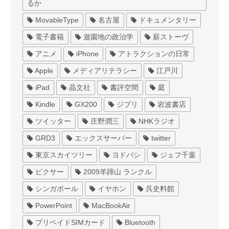
るか
MovableType
名古屋
ドキュメンタリー
電子書籍
遊園地の政治学
薪ストーヴ
アニメ
iPhone
アトラクションの日常
Apple
メディアリテラシー
江戸川
iPad
晶文社
書評空間
庭
Kindle
GX200
ジブリ
岩波書店
ツイッター
庄野潤三
NHKラジオ
GRD3
エックスサーバー
twitter
東京スカイツリー
ヨドバシ
ジェフ千葉
ピクサー
2009羊蹄山 ランクル
シンガポール
イヤホン
呉史料館
PowerPoint
MacBookAir
プリペイドSIMカード
Bluetooth