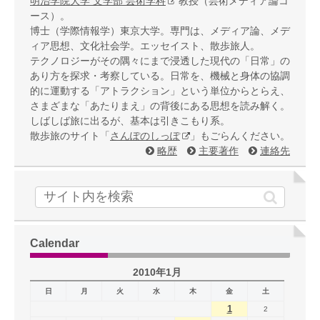
明治学院大学 文学部 芸術学科
教授（芸術メディア論コ
ース）。
博士（学際情報学）東京大学。専門は、メディア論、メデ
ィア思想、文化社会学。エッセイスト、散歩旅人。
テクノロジーがその隅々にまで浸透した現代の「日常」の
あり方を探求・考察している。日常を、機械と身体の協調
的に運動する「アトラクション」という単位からとらえ、
さまざまな「あたりまえ」の背後にある思想を読み解く。
しばしば旅に出るが、基本は引きこもり系。
散歩旅のサイト「
さんぽのしっぽ
」もごらんください。
略歴
主要著作
連絡先
Calendar
2010年1月
日
月
火
水
木
金
土
1
2