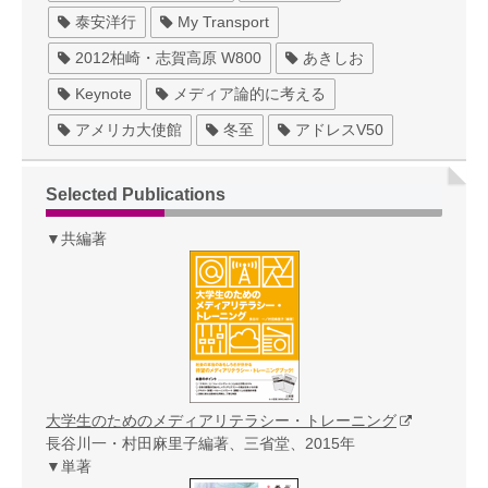
泰安洋行
My Transport
2012柏崎・志賀高原 W800
あきしお
Keynote
メディア論的に考える
アメリカ大使館
冬至
アドレスV50
Selected Publications
▼共編著
大学生のためのメディアリテラシー・トレーニング
長谷川一・村田麻里子編著、三省堂、2015年
▼単著