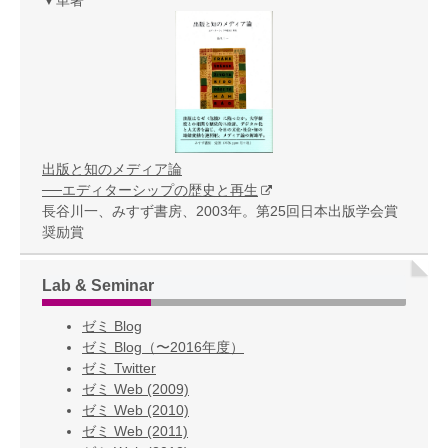
出版と知のメディア論
──エディターシップの歴史と再生
長谷川一、みすず書房、2003年。第25回日本出版学会賞
奨励賞
Lab & Seminar
ゼミ Blog
ゼミ Blog（〜2016年度）
ゼミ Twitter
ゼミ Web (2009)
ゼミ Web (2010)
ゼミ Web (2011)