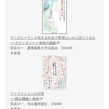
ディズニーランド化する社会で希望はいかに語りうるか
──テクノロジーと身体の遊戯
長谷川一、慶應義塾大学出版会、2014年
▼単著
アトラクションの日常
──踊る機械と身体
長谷川一、河出書房新社、2009年
▼単著