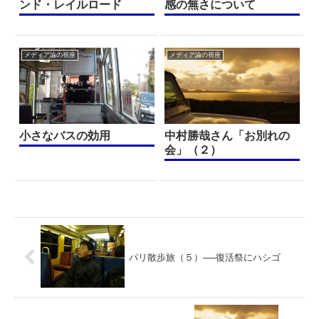
ンド・レイルロード
感の無さについて
メディア論の視座
メディア論の視座
小さなバスの効用
中村勝哉さん「お別れの
会」（２）
パリ散歩旅（５）──復活祭にハシゴ