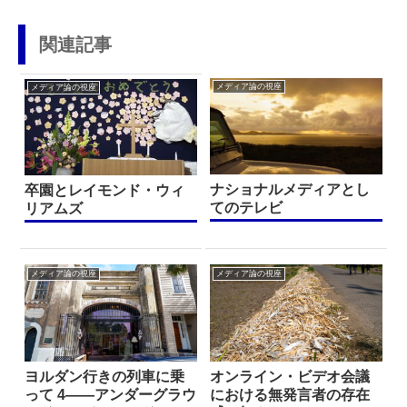
関連記事
メディア論の視座
メディア論の視座
ナショナルメディアとし
卒園とレイモンド・ウィ
てのテレビ
リアムズ
メディア論の視座
メディア論の視座
ヨルダン行きの列車に乗
オンライン・ビデオ会議
って 4——アンダーグラウ
における無発言者の存在