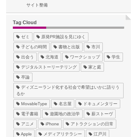
サイト整備
Tag Cloud
ゼミ
原発PR施設を見にゆく
子どもの時間
書物と出版
市川
出会う
北海道
ワークショップ
学生
デジタルストーリーテリング
家と庭
卒論
ディズニーランド化する社会で希望はいかに語りう
るか
MovableType
名古屋
ドキュメンタリー
電子書籍
遊園地の政治学
薪ストーヴ
アニメ
iPhone
アトラクションの日常
Apple
メディアリテラシー
江戸川