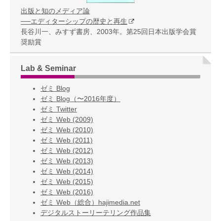
出版と知のメディア論
──エディターシップの歴史と再生
長谷川一、みすず書房、2003年。第25回日本出版学会賞
奨励賞
Lab & Seminar
ゼミ Blog
ゼミ Blog（〜2016年度）
ゼミ Twitter
ゼミ Web (2009)
ゼミ Web (2010)
ゼミ Web (2011)
ゼミ Web (2012)
ゼミ Web (2013)
ゼミ Web (2014)
ゼミ Web (2015)
ゼミ Web (2016)
ゼミ Web（総合）hajimedia.net
デジタルストーリーテリング作品集