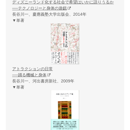
ディズニーランド化する社会で希望はいかに語りうるか
──テクノロジーと身体の遊戯
長谷川一、慶應義塾大学出版会、2014年
▼単著
アトラクションの日常
──踊る機械と身体
長谷川一、河出書房新社、2009年
▼単著