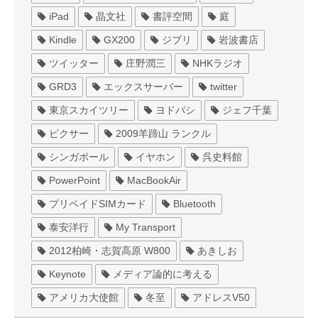
iPad
晶文社
書評空間
庭
Kindle
GX200
ジブリ
岩波書店
ツイッター
庄野潤三
NHKラジオ
GRD3
エックスサーバー
twitter
東京スカイツリー
ヨドバシ
ジェフ千葉
ピクサー
2009羊蹄山 ランクル
シンガポール
イヤホン
呉史料館
PowerPoint
MacBookAir
プリペイドSIMカード
Bluetooth
泰安洋行
My Transport
2012柏崎・志賀高原 W800
あきしお
Keynote
メディア論的に考える
アメリカ大使館
冬至
アドレスV50