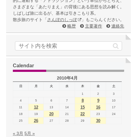
的に運動する「アトラクション」という単位からとらえ、
さまざまな「あたりまえ」の背後にある思想を読み解く。
しばしば旅に出るが、基本は引きこもり系。
散歩旅のサイト「
さんぽのしっぽ
」もごらんください。
略歴
主要著作
連絡先
Calendar
2010年4月
日
月
火
水
木
金
土
1
2
3
8
9
4
5
6
7
10
12
15
16
11
13
14
17
20
22
18
19
21
23
24
26
30
25
27
28
29
« 3月
5月 »