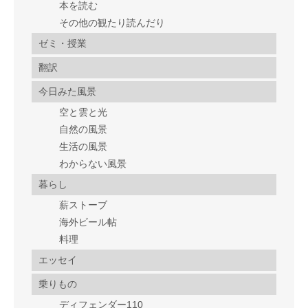
本を読む
その他の観たり読んだり
ゼミ・授業
翻訳
今日みた風景
空と雲と光
自然の風景
生活の風景
わからない風景
暮らし
薪ストーブ
海外ビール帖
料理
エッセイ
乗りもの
ディフェンダー110