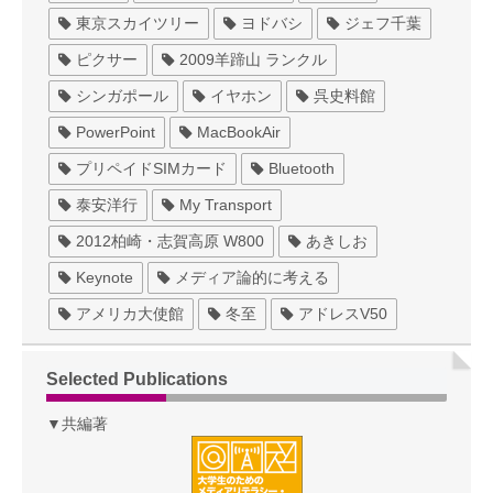
東京スカイツリー
ヨドバシ
ジェフ千葉
ピクサー
2009羊蹄山 ランクル
シンガポール
イヤホン
呉史料館
PowerPoint
MacBookAir
プリペイドSIMカード
Bluetooth
泰安洋行
My Transport
2012柏崎・志賀高原 W800
あきしお
Keynote
メディア論的に考える
アメリカ大使館
冬至
アドレスV50
Selected Publications
▼共編著