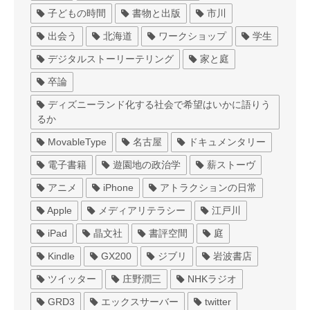
子どもの時間
書物と出版
市川
出会う
北海道
ワークショップ
学生
デジタルストーリーテリング
家と庭
卒論
ディズニーランド化する社会で希望はいかに語りう
るか
MovableType
名古屋
ドキュメンタリー
電子書籍
遊園地の政治学
薪ストーヴ
アニメ
iPhone
アトラクションの日常
Apple
メディアリテラシー
江戸川
iPad
晶文社
書評空間
庭
Kindle
GX200
ジブリ
岩波書店
ツイッター
庄野潤三
NHKラジオ
GRD3
エックスサーバー
twitter