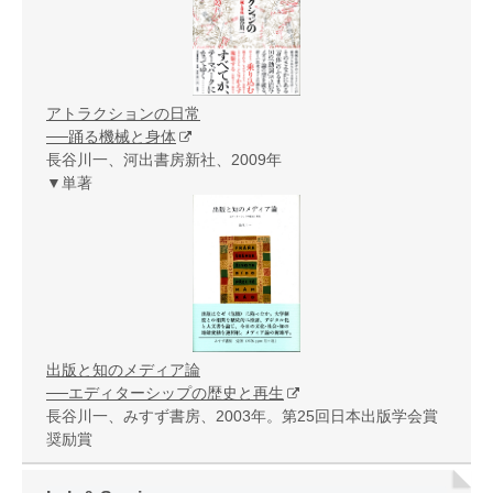
アトラクションの日常
──踊る機械と身体
長谷川一、河出書房新社、2009年
▼単著
出版と知のメディア論
──エディターシップの歴史と再生
長谷川一、みすず書房、2003年。第25回日本出版学会賞
奨励賞