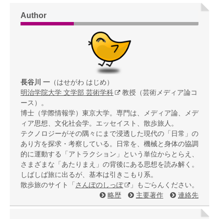
Author
長谷川 一
（はせがわ はじめ）
明治学院大学 文学部 芸術学科
教授（芸術メディア論コ
ース）。
博士（学際情報学）東京大学。専門は、メディア論、メデ
ィア思想、文化社会学。エッセイスト、散歩旅人。
テクノロジーがその隅々にまで浸透した現代の「日常」の
あり方を探求・考察している。日常を、機械と身体の協調
的に運動する「アトラクション」という単位からとらえ、
さまざまな「あたりまえ」の背後にある思想を読み解く。
しばしば旅に出るが、基本は引きこもり系。
散歩旅のサイト「
さんぽのしっぽ
」もごらんください。
略歴
主要著作
連絡先