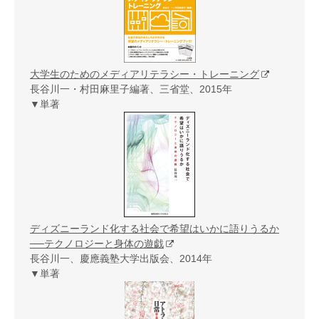
大学生のためのメディアリテラシー・トレーニング
長谷川一・村田麻里子編著、三省堂、2015年
▼単著
ディズニーランド化する社会で希望はいかに語りうるか
──テクノロジーと身体の遊戯
長谷川一、慶應義塾大学出版会、2014年
▼単著