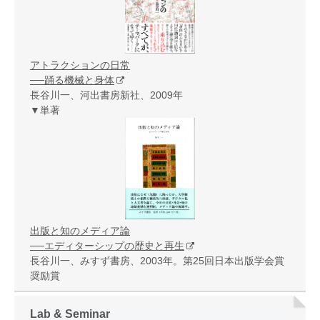
アトラクションの日常
──踊る機械と身体
長谷川一、河出書房新社、2009年
▼単著
出版と知のメディア論
──エディターシップの歴史と再生
長谷川一、みすず書房、2003年。第25回日本出版学会賞
奨励賞
Lab & Seminar