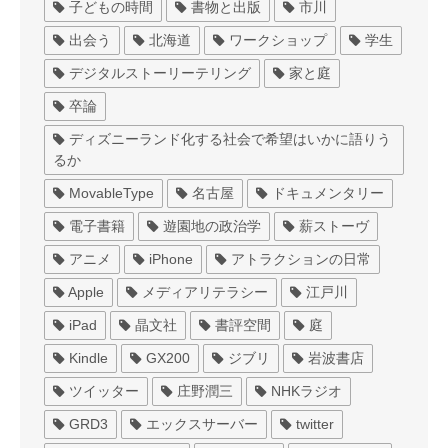
子どもの時間
書物と出版
市川
出会う
北海道
ワークショップ
学生
デジタルストーリーテリング
家と庭
卒論
ディズニーランド化する社会で希望はいかに語りう
るか
MovableType
名古屋
ドキュメンタリー
電子書籍
遊園地の政治学
薪ストーヴ
アニメ
iPhone
アトラクションの日常
Apple
メディアリテラシー
江戸川
iPad
晶文社
書評空間
庭
Kindle
GX200
ジブリ
岩波書店
ツイッター
庄野潤三
NHKラジオ
GRD3
エックスサーバー
twitter