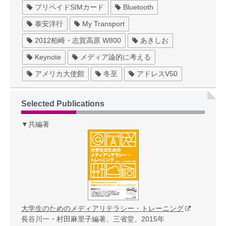
プリペイドSIMカード
Bluetooth
泰安洋行
My Transport
2012柏崎・志賀高原 W800
あきしお
Keynote
メディア論的に考える
アメリカ大使館
冬至
アドレスV50
Selected Publications
▼共編著
大学生のためのメディアリテラシー・トレーニング
長谷川一・村田麻里子編著、三省堂、2015年