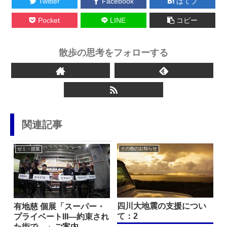
Twitter
Facebook
はてブ
Pocket
LINE
コピー
散歩の思考をフォローする
関連記事
その他のお知らせ
ゼミ・授業
四川大地震の支援につい
有地慈 個展「スーパー・
て：2
プライベートIII—約束され
た街で—」ご案内