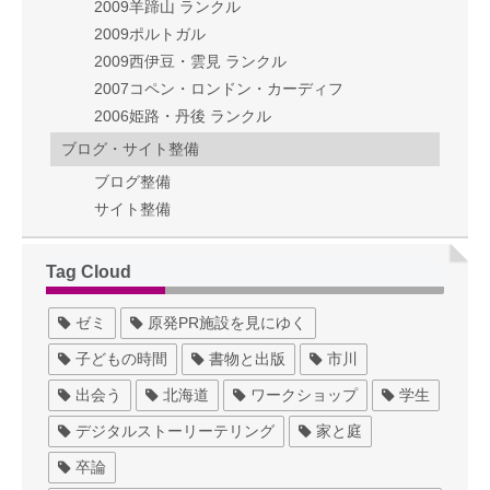
2009羊蹄山 ランクル
2009ポルトガル
2009西伊豆・雲見 ランクル
2007コペン・ロンドン・カーディフ
2006姫路・丹後 ランクル
ブログ・サイト整備
ブログ整備
サイト整備
Tag Cloud
ゼミ
原発PR施設を見にゆく
子どもの時間
書物と出版
市川
出会う
北海道
ワークショップ
学生
デジタルストーリーテリング
家と庭
卒論