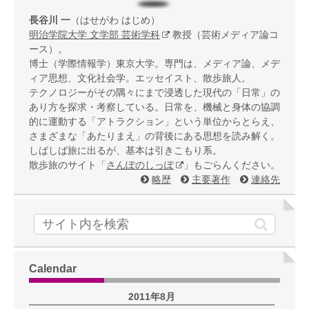
長谷川 一
（はせがわ はじめ）
明治学院大学 文学部 芸術学科
教授（芸術メディア論コ
ース）。
博士（学際情報学）東京大学。専門は、メディア論、メデ
ィア思想、文化社会学。エッセイスト、散歩旅人。
テクノロジーがその隅々にまで浸透した現代の「日常」の
あり方を探求・考察している。日常を、機械と身体の協調
的に運動する「アトラクション」という単位からとらえ、
さまざまな「あたりまえ」の背後にある思想を読み解く。
しばしば旅に出るが、基本は引きこもり系。
散歩旅のサイト「
さんぽのしっぽ
」もごらんください。
略歴
主要著作
連絡先
Calendar
2011年8月