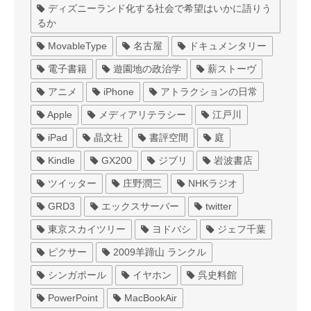
ディズニーランド化する社会で希望はいかに語りう
るか
MovableType
名古屋
ドキュメンタリー
電子書籍
遊園地の政治学
薪ストーヴ
アニメ
iPhone
アトラクションの日常
Apple
メディアリテラシー
江戸川
iPad
晶文社
書評空間
庭
Kindle
GX200
ジブリ
岩波書店
ツイッター
庄野潤三
NHKラジオ
GRD3
エックスサーバー
twitter
東京スカイツリー
ヨドバシ
ジェフ千葉
ピクサー
2009羊蹄山 ランクル
シンガポール
イヤホン
呉史料館
PowerPoint
MacBookAir