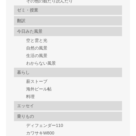
その他の観たり読んだり
ゼミ・授業
翻訳
今日みた風景
空と雲と光
自然の風景
生活の風景
わからない風景
暮らし
薪ストーブ
海外ビール帖
料理
エッセイ
乗りもの
ディフェンダー110
カワサキW800