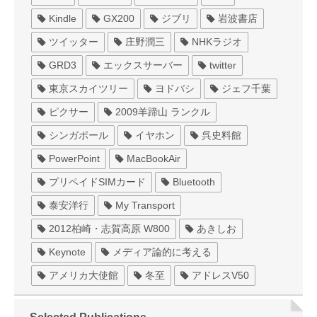
Kindle
GX200
ジブリ
岩波書店
ツイッター
庄野潤三
NHKラジオ
GRD3
エックスサーバー
twitter
東京スカイツリー
ヨドバシ
ジェフ千葉
ピクサー
2009羊蹄山 ランクル
シンガポール
イヤホン
呉史料館
PowerPoint
MacBookAir
プリペイドSIMカード
Bluetooth
泰安洋行
My Transport
2012柏崎・志賀高原 W800
あきしお
Keynote
メディア論的に考える
アメリカ大使館
冬至
アドレスV50