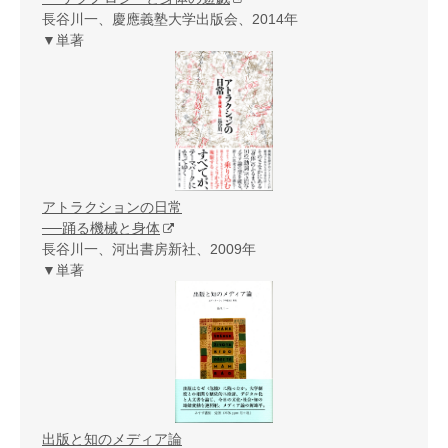
長谷川一、慶應義塾大学出版会、2014年
▼単著
アトラクションの日常
──踊る機械と身体
長谷川一、河出書房新社、2009年
▼単著
出版と知のメディア論