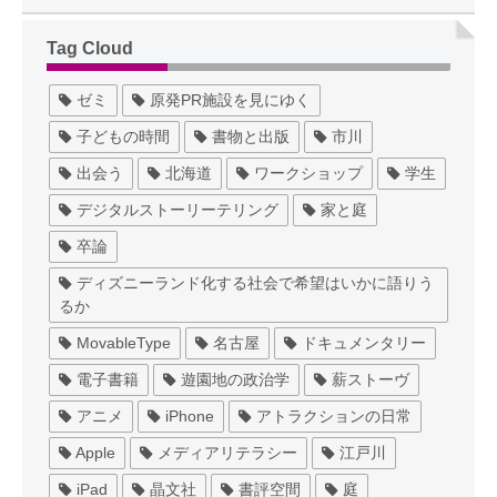
Tag Cloud
ゼミ
原発PR施設を見にゆく
子どもの時間
書物と出版
市川
出会う
北海道
ワークショップ
学生
デジタルストーリーテリング
家と庭
卒論
ディズニーランド化する社会で希望はいかに語りう
るか
MovableType
名古屋
ドキュメンタリー
電子書籍
遊園地の政治学
薪ストーヴ
アニメ
iPhone
アトラクションの日常
Apple
メディアリテラシー
江戸川
iPad
晶文社
書評空間
庭