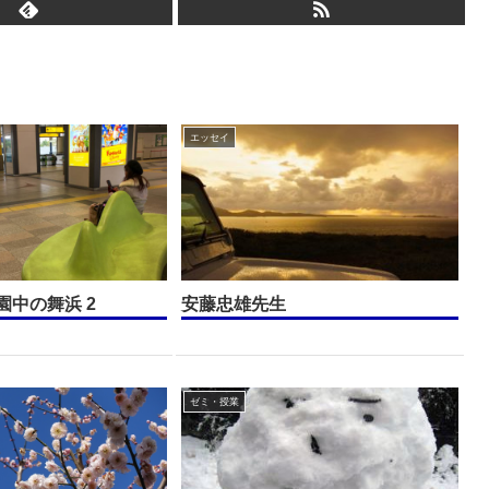
エッセイ
園中の舞浜 2
安藤忠雄先生
ゼミ・授業