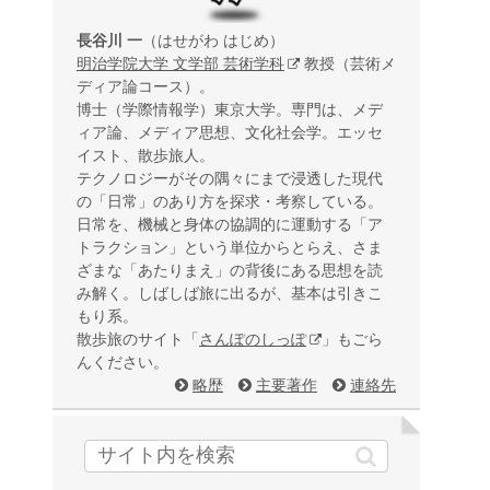
長谷川 一
（はせがわ はじめ）
明治学院大学 文学部 芸術学科
教授（芸術メ
ディア論コース）。
博士（学際情報学）東京大学。専門は、メデ
ィア論、メディア思想、文化社会学。エッセ
イスト、散歩旅人。
テクノロジーがその隅々にまで浸透した現代
の「日常」のあり方を探求・考察している。
日常を、機械と身体の協調的に運動する「ア
トラクション」という単位からとらえ、さま
ざまな「あたりまえ」の背後にある思想を読
み解く。しばしば旅に出るが、基本は引きこ
もり系。
散歩旅のサイト「
さんぽのしっぽ
」もごら
んください。
略歴
主要著作
連絡先