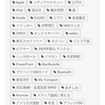
Apple
メディアリテラシー
江戸川
iPad
晶文社
書評空間
庭
Kindle
GX200
ジブリ
岩波書店
ツイッター
庄野潤三
NHKラジオ
GRD3
エックスサーバー
twitter
東京スカイツリー
ヨドバシ
ジェフ千葉
ピクサー
2009羊蹄山 ランクル
シンガポール
イヤホン
呉史料館
PowerPoint
MacBookAir
プリペイドSIMカード
Bluetooth
泰安洋行
My Transport
2012柏崎・志賀高原 W800
あきしお
Keynote
メディア論的に考える
アメリカ大使館
冬至
アドレスV50