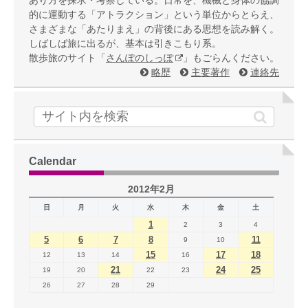
的に運動する「アトラクション」という単位からとらえ、
さまざまな「あたりまえ」の背後にある思想を読み解く。
しばしば旅に出るが、基本は引きこもり系。
散歩旅のサイト「
さんぽのしっぽ
」もごらんください。
略歴
主要著作
連絡先
Calendar
2012年2月
日
月
火
水
木
金
土
1
2
3
4
5
6
7
8
11
9
10
15
17
18
12
13
14
16
21
24
25
19
20
22
23
26
27
28
29