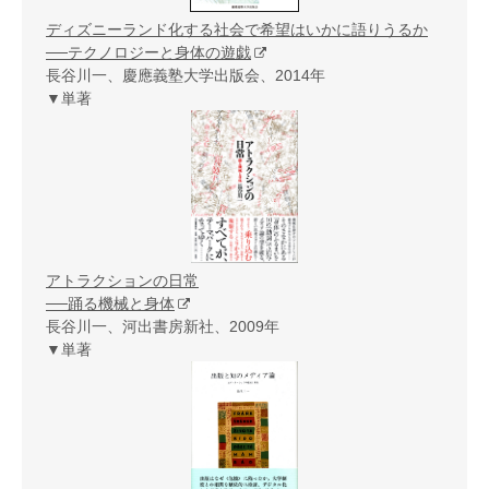
ディズニーランド化する社会で希望はいかに語りうるか
──テクノロジーと身体の遊戯
長谷川一、慶應義塾大学出版会、2014年
▼単著
アトラクションの日常
──踊る機械と身体
長谷川一、河出書房新社、2009年
▼単著