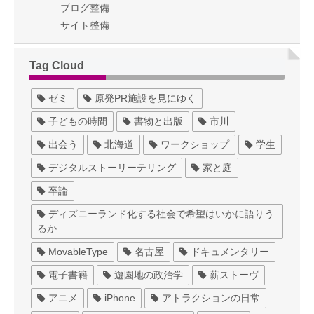
ブログ整備
サイト整備
Tag Cloud
ゼミ
原発PR施設を見にゆく
子どもの時間
書物と出版
市川
出会う
北海道
ワークショップ
学生
デジタルストーリーテリング
家と庭
卒論
ディズニーランド化する社会で希望はいかに語りう
るか
MovableType
名古屋
ドキュメンタリー
電子書籍
遊園地の政治学
薪ストーヴ
アニメ
iPhone
アトラクションの日常