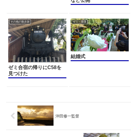
など公開
その他の散歩旅
ゼミ・授業
結婚式
ゼミ合宿の帰りにC58を
見つけた
沖田修一監督