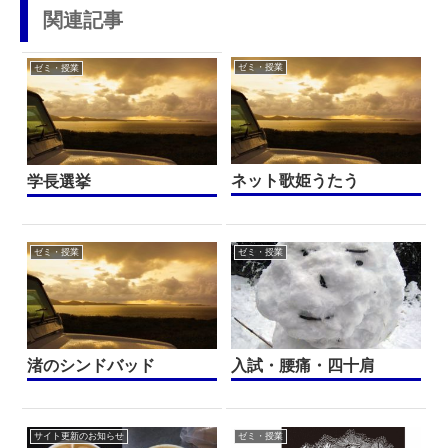
関連記事
ゼミ・授業
ゼミ・授業
ネット歌姫うたう
学長選挙
ゼミ・授業
ゼミ・授業
渚のシンドバッド
入試・腰痛・四十肩
サイト更新のお知らせ
ゼミ・授業