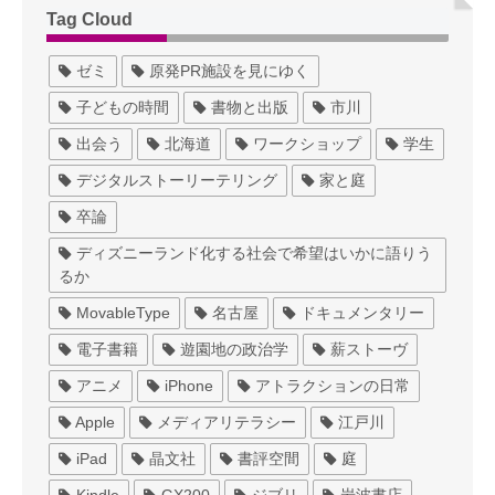
Tag Cloud
ゼミ
原発PR施設を見にゆく
子どもの時間
書物と出版
市川
出会う
北海道
ワークショップ
学生
デジタルストーリーテリング
家と庭
卒論
ディズニーランド化する社会で希望はいかに語りう
るか
MovableType
名古屋
ドキュメンタリー
電子書籍
遊園地の政治学
薪ストーヴ
アニメ
iPhone
アトラクションの日常
Apple
メディアリテラシー
江戸川
iPad
晶文社
書評空間
庭