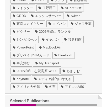
Kindle
GX200
ジブリ
岩波書店
ツイッター
庄野潤三
NHKラジオ
GRD3
エックスサーバー
twitter
東京スカイツリー
ヨドバシ
ジェフ千葉
ピクサー
2009羊蹄山 ランクル
シンガポール
イヤホン
呉史料館
PowerPoint
MacBookAir
プリペイドSIMカード
Bluetooth
泰安洋行
My Transport
2012柏崎・志賀高原 W800
あきしお
Keynote
メディア論的に考える
アメリカ大使館
冬至
アドレスV50
Selected Publications