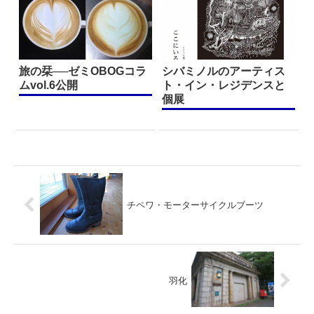
旅の栞──ゼミOBOGコラ
シバミノルのアーティス
ムvol.6公開
ト・イン・レジデンスと
個展
チペワ・モーターサイクルブーツ
羽化