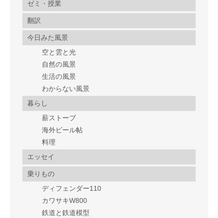
ゼミ・授業
翻訳
今日みた風景
空と雲と光
自然の風景
生活の風景
わからない風景
暮らし
薪ストーブ
海外ビール帖
料理
エッセイ
乗りもの
ディフェンダー110
カワサキW800
鉄道と鉄道模型