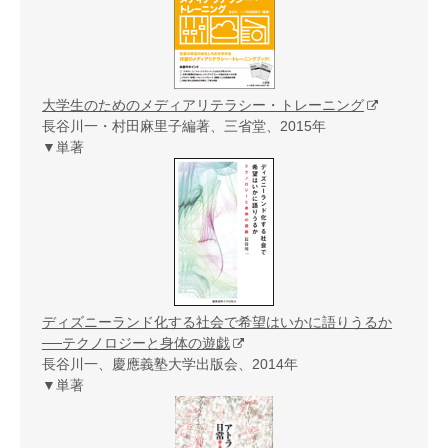
大学生のためのメディアリテラシー・トレーニング
長谷川一・村田麻里子編著、三省堂、2015年
▼単著
ディズニーランド化する社会で希望はいかに語りうるか
──テクノロジーと身体の遊戯
長谷川一、慶應義塾大学出版会、2014年
▼単著