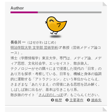
Author
長谷川 一
（はせがわ はじめ）
明治学院大学 文学部 芸術学科
教授（芸術メディア論コ
ース）。
博士（学際情報学）東京大学。専門は、メディア論、メデ
ィア思想、文化社会学。エッセイスト、散歩旅人。
テクノロジーがその隅々にまで浸透した現代の「日常」の
あり方を探求・考察している。日常を、機械と身体の協調
的に運動する「アトラクション」という単位からとらえ、
さまざまな「あたりまえ」の背後にある思想を読み解く。
しばしば旅に出るが、基本は引きこもり系。
散歩旅のサイト「
さんぽのしっぽ
」もごらんください。
略歴
主要著作
連絡先