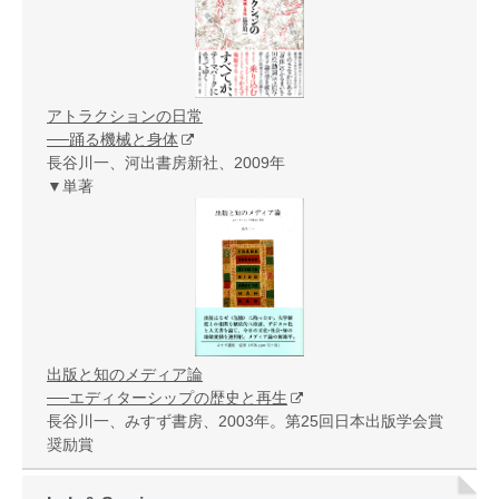
アトラクションの日常
──踊る機械と身体
長谷川一、河出書房新社、2009年
▼単著
出版と知のメディア論
──エディターシップの歴史と再生
長谷川一、みすず書房、2003年。第25回日本出版学会賞
奨励賞