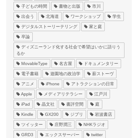
子どもの時間
書物と出版
市川
出会う
北海道
ワークショップ
学生
デジタルストーリーテリング
家と庭
卒論
ディズニーランド化する社会で希望はいかに語りう
るか
MovableType
名古屋
ドキュメンタリー
電子書籍
遊園地の政治学
薪ストーヴ
アニメ
iPhone
アトラクションの日常
Apple
メディアリテラシー
江戸川
iPad
晶文社
書評空間
庭
Kindle
GX200
ジブリ
岩波書店
ツイッター
庄野潤三
NHKラジオ
GRD3
エックスサーバー
twitter