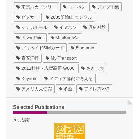
東京スカイツリー
ヨドバシ
ジェフ千葉
ピクサー
2009羊蹄山 ランクル
シンガポール
イヤホン
呉史料館
PowerPoint
MacBookAir
プリペイドSIMカード
Bluetooth
泰安洋行
My Transport
2012柏崎・志賀高原 W800
あきしお
Keynote
メディア論的に考える
アメリカ大使館
冬至
アドレスV50
Selected Publications
▼共編著