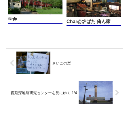
学舎
Char@炉ばた 俺ん家
さいごの梨
幌延深地層研究センターを見にゆく 1/4