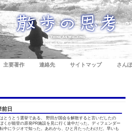
主要著作
連絡先
サイトマップ
さん
挙前日
はとうとう選挙である。 野田が国会を解散すると言いだしたの
ぼくが能登の原発PR施設を見に行く途中だった。ディフェンダー
転中にラジオで知った。あれから、ひと月たったわけだ。早いも