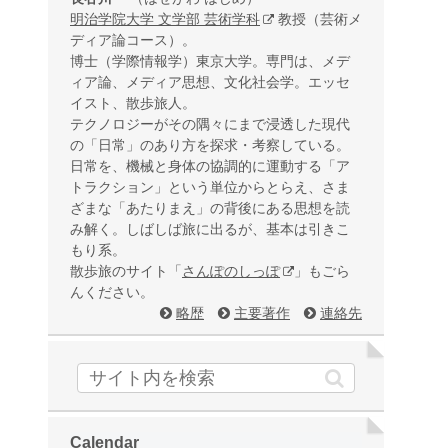
明治学院大学 文学部 芸術学科
教授（芸術メ
ディア論コース）。
博士（学際情報学）東京大学。専門は、メデ
ィア論、メディア思想、文化社会学。エッセ
イスト、散歩旅人。
テクノロジーがその隅々にまで浸透した現代
の「日常」のあり方を探求・考察している。
日常を、機械と身体の協調的に運動する「ア
トラクション」という単位からとらえ、さま
ざまな「あたりまえ」の背後にある思想を読
み解く。しばしば旅に出るが、基本は引きこ
もり系。
散歩旅のサイト「
さんぽのしっぽ
」もごら
んください。
略歴
主要著作
連絡先
Calendar