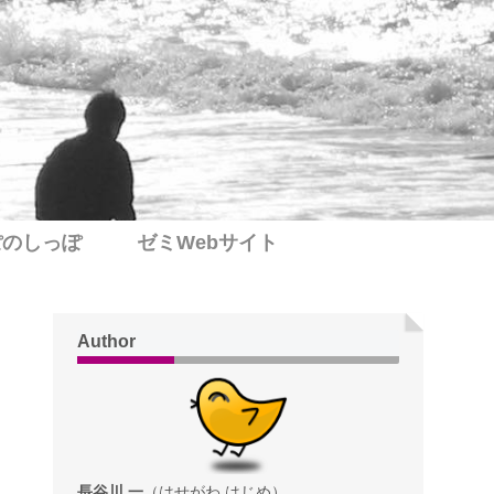
ぽのしっぽ
ゼミWebサイト
Author
長谷川 一
（はせがわ はじめ）