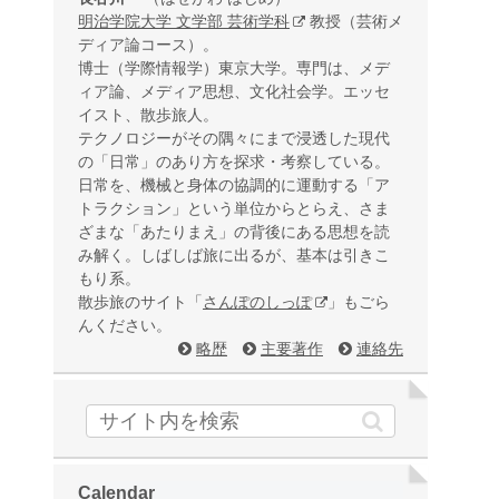
明治学院大学 文学部 芸術学科
教授（芸術メ
ディア論コース）。
博士（学際情報学）東京大学。専門は、メデ
ィア論、メディア思想、文化社会学。エッセ
イスト、散歩旅人。
テクノロジーがその隅々にまで浸透した現代
の「日常」のあり方を探求・考察している。
日常を、機械と身体の協調的に運動する「ア
トラクション」という単位からとらえ、さま
ざまな「あたりまえ」の背後にある思想を読
み解く。しばしば旅に出るが、基本は引きこ
もり系。
散歩旅のサイト「
さんぽのしっぽ
」もごら
んください。
略歴
主要著作
連絡先
Calendar