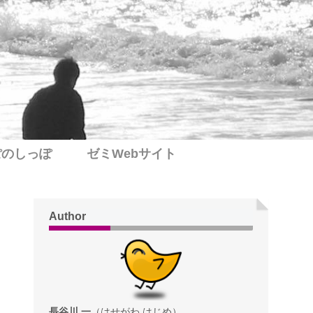
ぽのしっぽ
ゼミWebサイト
Author
長谷川 一
（はせがわ はじめ）