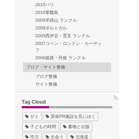
2010パリ
2010軍艦島
2009羊蹄山 ランクル
2009ポルトガル
2009西伊豆・雲見 ランクル
2007コペン・ロンドン・カーディ
フ
2006姫路・丹後 ランクル
ブログ・サイト整備
ブログ整備
サイト整備
Tag Cloud
ゼミ
原発PR施設を見にゆく
子どもの時間
書物と出版
市川
出会う
北海道