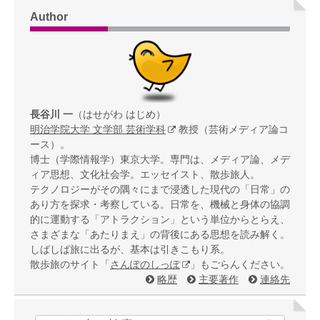
Author
長谷川 一
（はせがわ はじめ）
明治学院大学 文学部 芸術学科
教授（芸術メディア論コ
ース）。
博士（学際情報学）東京大学。専門は、メディア論、メデ
ィア思想、文化社会学。エッセイスト、散歩旅人。
テクノロジーがその隅々にまで浸透した現代の「日常」の
あり方を探求・考察している。日常を、機械と身体の協調
的に運動する「アトラクション」という単位からとらえ、
さまざまな「あたりまえ」の背後にある思想を読み解く。
しばしば旅に出るが、基本は引きこもり系。
散歩旅のサイト「
さんぽのしっぽ
」もごらんください。
略歴
主要著作
連絡先