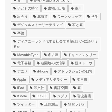
ゼミ
原発PR施設を見にゆく
子どもの時間
書物と出版
市川
出会う
北海道
ワークショップ
学生
デジタルストーリーテリング
家と庭
卒論
ディズニーランド化する社会で希望はいかに語りう
るか
MovableType
名古屋
ドキュメンタリー
電子書籍
遊園地の政治学
薪ストーヴ
アニメ
iPhone
アトラクションの日常
Apple
メディアリテラシー
江戸川
iPad
晶文社
書評空間
庭
Kindle
GX200
ジブリ
岩波書店
ツイッター
庄野潤三
NHKラジオ