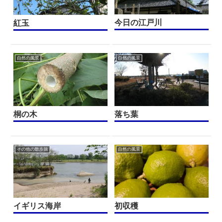
今日の江戸川
紅玉
自然の風景
自然の風景
桐の木
落ち葉
その他の散歩旅
自然の風景
イギリス海岸
初収穫