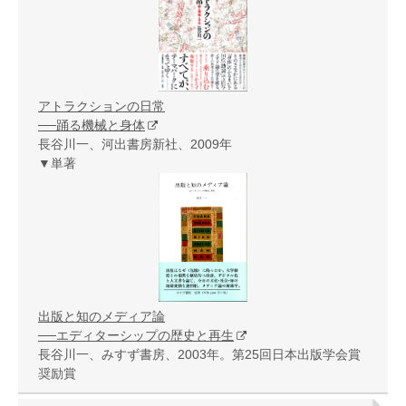
アトラクションの日常
──踊る機械と身体
長谷川一、河出書房新社、2009年
▼単著
出版と知のメディア論
──エディターシップの歴史と再生
長谷川一、みすず書房、2003年。第25回日本出版学会賞
奨励賞