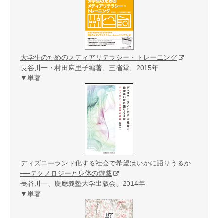
大学生のためのメディアリテラシー・トレーニング
長谷川一・村田麻里子編著、三省堂、2015年
▼単著
ディズニーランド化する社会で希望はいかに語りうるか
──テクノロジーと身体の遊戯
長谷川一、慶應義塾大学出版会、2014年
▼単著