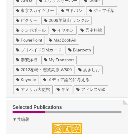
GRD3
エックスサーバー
twitter
東京スカイツリー
ヨドバシ
ジェフ千葉
ピクサー
2009羊蹄山 ランクル
シンガポール
イヤホン
呉史料館
PowerPoint
MacBookAir
プリペイドSIMカード
Bluetooth
泰安洋行
My Transport
2012柏崎・志賀高原 W800
あきしお
Keynote
メディア論的に考える
アメリカ大使館
冬至
アドレスV50
Selected Publications
▼共編著