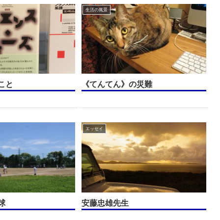
生活の風景
こと
《てんてん》の災難
エッセイ
球
安藤忠雄先生