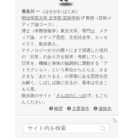
長谷川 一
（はせがわ はじめ）
明治学院大学 文学部 芸術学科
教授（芸術メ
ディア論コース）。
博士（学際情報学）東京大学。専門は、メデ
ィア論、メディア思想、文化社会学。エッセ
イスト、散歩旅人。
テクノロジーがその隅々にまで浸透した現代
の「日常」のあり方を探求・考察している。
日常を、機械と身体の協調的に運動する「ア
トラクション」という単位からとらえ、さま
ざまな「あたりまえ」の背後にある思想を読
み解く。しばしば旅に出るが、基本は引きこ
もり系。
散歩旅のサイト「
さんぽのしっぽ
」もごら
んください。
略歴
主要著作
連絡先