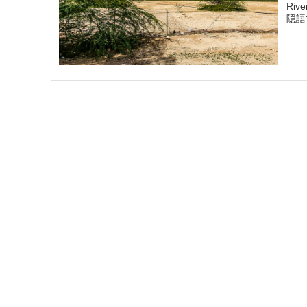
Ri
隠語