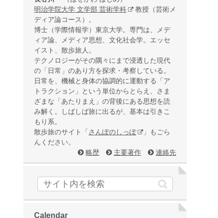
明治学院大学 文学部 芸術学科
教授（芸術メ
ディア論コース）。
博士（学際情報学）東京大学。専門は、メデ
ィア論、メディア思想、文化社会学。エッセ
イスト、散歩旅人。
テクノロジーがその隅々にまで浸透した現代
の「日常」のあり方を探求・考察している。
日常を、機械と身体の協調的に運動する「ア
トラクション」という単位からとらえ、さま
ざまな「あたりまえ」の背後にある思想を読
み解く。しばしば旅に出るが、基本は引きこ
もり系。
散歩旅のサイト「
さんぽのしっぽ
」もごら
んください。
略歴
主要著作
連絡先
Calendar