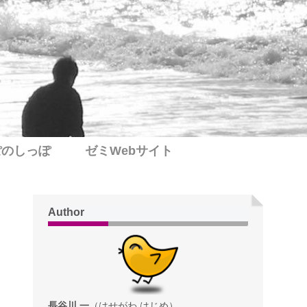
ぽのしっぽ
ゼミWebサイト
Author
長谷川 一
（はせがわ はじめ）