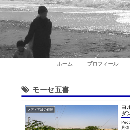
ホーム
プロフィール
モーセ五書
ヨ
メディア論の視座
ダ
Pe
具体