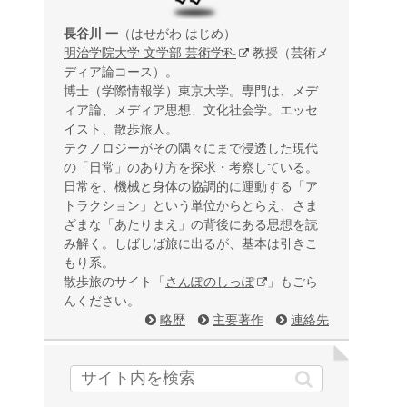
長谷川 一
（はせがわ はじめ）
明治学院大学 文学部 芸術学科
教授（芸術メ
ディア論コース）。
博士（学際情報学）東京大学。専門は、メデ
ィア論、メディア思想、文化社会学。エッセ
イスト、散歩旅人。
テクノロジーがその隅々にまで浸透した現代
の「日常」のあり方を探求・考察している。
日常を、機械と身体の協調的に運動する「ア
トラクション」という単位からとらえ、さま
ざまな「あたりまえ」の背後にある思想を読
み解く。しばしば旅に出るが、基本は引きこ
もり系。
散歩旅のサイト「
さんぽのしっぽ
」もごら
んください。
略歴
主要著作
連絡先