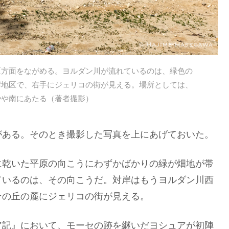
区方面をながめる。ヨルダン川が流れているのは、緑色の
岸地区で、右手にジェリコの街が見える。場所としては、
やや南にあたる（著者撮影）
がある。そのとき撮影した写真を上にあげておいた。
に乾いた平原の向こうにわずかばかりの緑が畑地が帯
ているのは、その向こうだ。対岸はもうヨルダン川西
その丘の麓にジェリコの街が見える。
ア記』において、モーセの跡を継いだヨシュアが初陣