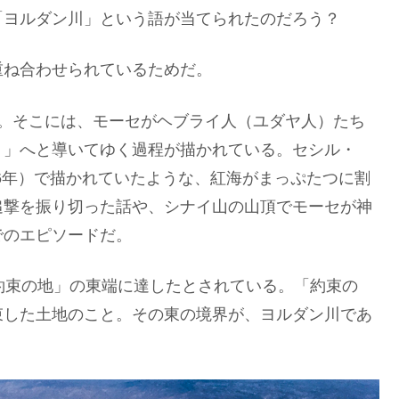
「ヨルダン川」という語が当てられたのだろう？
重ね合わせられているためだ。
う。そこには、モーセがヘブライ人（ユダヤ人）たち
）」へと導いてゆく過程が描かれている。セシル・
56年）で描かれていたような、紅海がまっぷたつに割
追撃を振り切った話や、シナイ山の山頂でモーセが神
でのエピソードだ。
約束の地」の東端に達したとされている。「約束の
束した土地のこと。その東の境界が、ヨルダン川であ