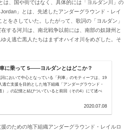
とは、国や街ではなく、具体的には「ヨルダン川」の
 Jordan」とは、先述したアンダーグラウンド・レイ
er のことをさしていた。したがって、歌詞の「ヨルダン」
実在する河川は、南北戦争以前には、南部の奴隷州と
れゆえ逃亡黒人たちはまずオハイオ川をめざした。そ
車に乗って 5——ヨルダンとはどこか？
ady の歌詞において中心となっている「列車」のモティーフは、19
人逃亡支援を目的とした地下組織「アンダーグラウンド・
道）」の記憶と結びついていると前回（その4）にて述べ
2020.07.08
支援のための地下組織アンダーグラウンド・レイルロ