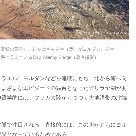
い帯状の部分）。川をはさみ右手（奥）がヨルダン、左手
ている橋は Allenby Bridge（著者撮影）
スラエル、ヨルダンなどを流域にもち、北から南へ向
さまざまなエピソードの舞台となったガリラヤ湖があ
。地質学的にはアフリカ大陸からつづく大地溝帯の北端
文脈で注目される。直接的には、この川がおもにヨル
境界となっているためである。