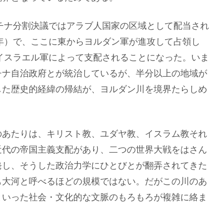
スチナ分割決議ではアラブ人国家の区域として配当され
8年）で、ここに東からヨルダン軍が進攻して占領し
、イスラエル軍によって支配されることになった。いま
チナ自治政府とが統治しているが、半分以上の地域が
した歴史的経緯の帰結が、ヨルダン川を境界たらしめ
のあたりは、キリスト教、ユダヤ教、イスラム教それ
近代の帝国主義支配があり、二つの世界大戦をはさん
発し、そうした政治力学にひとびとが翻弄されてきた
も大河と呼べるほどの規模ではない。だがこの川のあ
といった社会・文化的な文脈のもろもろが複雑に絡ま