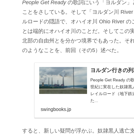
People Get Ready
の歌詞にいう「ヨルダン」
ことをさしている。そして「ヨルダン川 River
ルロードの隠語で、オハイオ川 Ohio Riv
とは端的にオハイオ川のことだ。そしてこの
北部の自由州とを分かつ境界でもあった。そ
のようなことを、前回（その5）述べた。
ヨルダン行きの列
People Get Re
世紀に実在した奴隷黒
レイルロード（地下鉄
た...
swingbooks.jp
すると、新しい疑問が浮かぶ。奴隷黒人逃亡