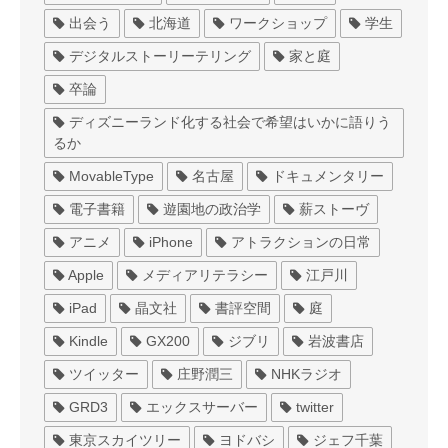
出会う
北海道
ワークショップ
学生
デジタルストーリーテリング
家と庭
卒論
ディズニーランド化する社会で希望はいかに語りう
るか
MovableType
名古屋
ドキュメンタリー
電子書籍
遊園地の政治学
薪ストーヴ
アニメ
iPhone
アトラクションの日常
Apple
メディアリテラシー
江戸川
iPad
晶文社
書評空間
庭
Kindle
GX200
ジブリ
岩波書店
ツイッター
庄野潤三
NHKラジオ
GRD3
エックスサーバー
twitter
東京スカイツリー
ヨドバシ
ジェフ千葉