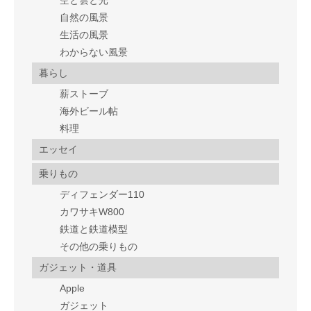
空と雲と光
自然の風景
生活の風景
わからない風景
暮らし
薪ストーブ
海外ビール帖
料理
エッセイ
乗りもの
ディフェンダー110
カワサキW800
鉄道と鉄道模型
その他の乗りもの
ガジェット・道具
Apple
ガジェット