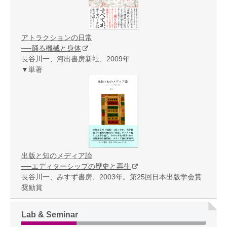
アトラクションの日常
──踊る機械と身体
長谷川一、河出書房新社、2009年
▼単著
出版と知のメディア論
──エディターシップの歴史と再生
長谷川一、みすず書房、2003年。第25回日本出版学会賞
奨励賞
Lab & Seminar