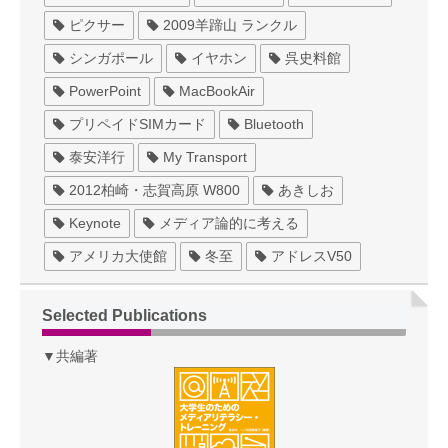
ピクサー
2009羊蹄山 ランクル
シンガポール
イヤホン
呉史料館
PowerPoint
MacBookAir
プリペイドSIMカード
Bluetooth
泰安洋行
My Transport
2012柏崎・志賀高原 W800
あきしお
Keynote
メディア論的に考える
アメリカ大使館
冬至
アドレスV50
Selected Publications
▼共編著