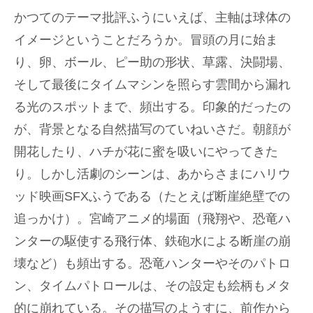
かつてのテーマ批評ふうにいえば、主軸は球体の
イメージということだろうか。冒頭の月に始ま
り、卵、ボール、ピー助の形状、草露、決闘場、
そして最後にタイムマシンを照らす雲間から漏れ
る光のスポットまで、頻出する。印象的だったの
が、背景となる自然描写のていねいさだ。朝顔が
開花したり、ハチが花に蜜を吸いにやってきた
り。しかし活劇のシーンは、あからさまにハリウ
ッド映画SFXふうである（たとえば断崖絶壁での
追っかけ）。宮崎アニメ的場面（飛翔や、恐竜ハ
ンターの駆使する飛行体、鉄砲水による断崖の崩
壊など）も頻出する。恐竜ハンターやそのパトロ
ン、タイムパトロールは、その設定も絵柄もメタ
的に崩れている。その描写のようすに、前作から