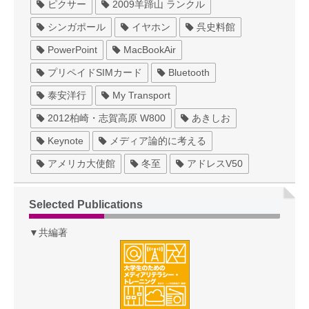
ピクサー
2009羊蹄山 ランクル
シンガポール
イヤホン
呉史料館
PowerPoint
MacBookAir
プリペイドSIMカード
Bluetooth
泰安洋行
My Transport
2012柏崎・志賀高原 W800
あきしお
Keynote
メディア論的に考える
アメリカ大使館
冬至
アドレスV50
Selected Publications
▼共編著