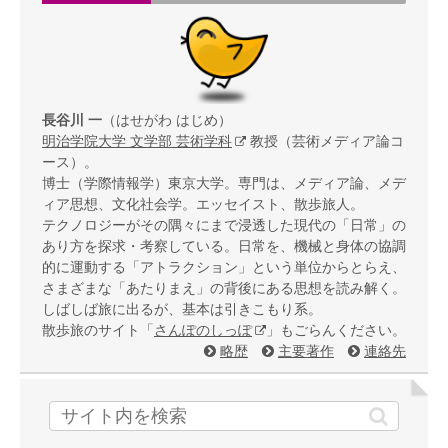
長谷川 一
（はせがわ はじめ）
明治学院大学 文学部 芸術学科
教授（芸術メディア論コ
ース）。
博士（学際情報学）東京大学。専門は、メディア論、メデ
ィア思想、文化社会学。エッセイスト、散歩旅人。
テクノロジーがその隅々にまで浸透した現代の「日常」の
あり方を探求・考察している。日常を、機械と身体の協調
的に運動する「アトラクション」という単位からとらえ、
さまざまな「あたりまえ」の背後にある思想を読み解く。
しばしば旅に出るが、基本は引きこもり系。
散歩旅のサイト「
さんぽのしっぽ
」もごらんください。
略歴
主要著作
連絡先