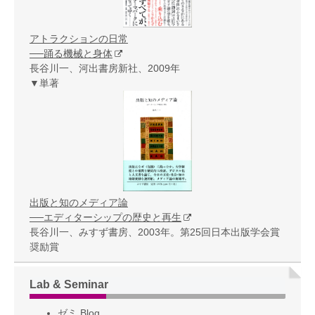
アトラクションの日常
──踊る機械と身体
長谷川一、河出書房新社、2009年
▼単著
出版と知のメディア論
──エディターシップの歴史と再生
長谷川一、みすず書房、2003年。第25回日本出版学会賞
奨励賞
Lab & Seminar
ゼミ Blog