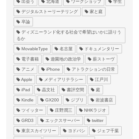
出会う
北海道
ワークショップ
学生
デジタルストーリーテリング
家と庭
卒論
ディズニーランド化する社会で希望はいかに語りう
るか
MovableType
名古屋
ドキュメンタリー
電子書籍
遊園地の政治学
薪ストーヴ
アニメ
iPhone
アトラクションの日常
Apple
メディアリテラシー
江戸川
iPad
晶文社
書評空間
庭
Kindle
GX200
ジブリ
岩波書店
ツイッター
庄野潤三
NHKラジオ
GRD3
エックスサーバー
twitter
東京スカイツリー
ヨドバシ
ジェフ千葉