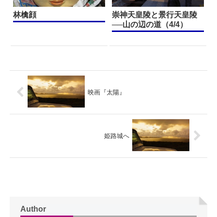
林檎顔
崇神天皇陵と景行天皇陵
──山の辺の道（4/4）
映画『太陽』
姫路城へ
Author