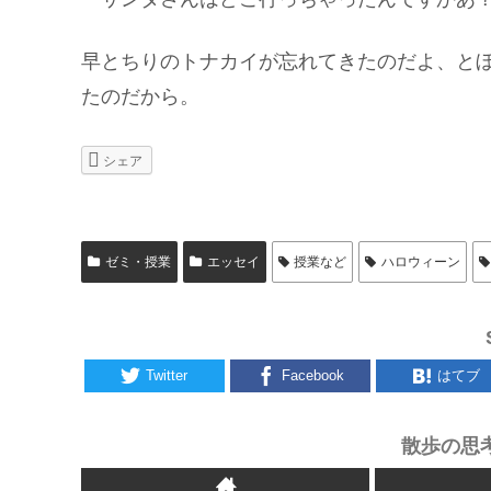
早とちりのトナカイが忘れてきたのだよ、と
たのだから。
シェア
ゼミ・授業
エッセイ
授業など
ハロウィーン
Twitter
Facebook
はてブ
散歩の思