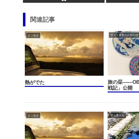
関連記事
サイト更新のお知らせ
エッセイ
旅の栞——O
熱がでた
戦記」公開
エッセイ
空と雲と光