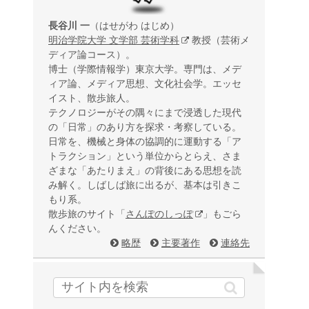
長谷川 一
（はせがわ はじめ）
明治学院大学 文学部 芸術学科
教授（芸術メ
ディア論コース）。
博士（学際情報学）東京大学。専門は、メデ
ィア論、メディア思想、文化社会学。エッセ
イスト、散歩旅人。
テクノロジーがその隅々にまで浸透した現代
の「日常」のあり方を探求・考察している。
日常を、機械と身体の協調的に運動する「ア
トラクション」という単位からとらえ、さま
ざまな「あたりまえ」の背後にある思想を読
み解く。しばしば旅に出るが、基本は引きこ
もり系。
散歩旅のサイト「
さんぽのしっぽ
」もごら
んください。
略歴
主要著作
連絡先