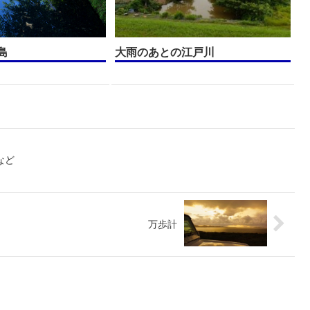
島
大雨のあとの江戸川
など
万歩計