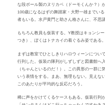
な段ボール製のヌリカベ（ドーモくんか？）
100歳になるはずの舞踏家・大野一雄までい
者もいる。水戸黄門と助さん格さんに、不思
もちろん教員も仮装する。Y教授はキョンシー
つき）、ぼくはトナカイの着ぐるみ姿である
まずは教室でひとしきりハロウィーンについ
行列した。仮装の隊列がしずしずと図書館へ
（ちゃんといるのだ！）。この異形の一群に
いう表情をする。まあ、無理もない。見えな
このあたりが平均的な反応だろう。
稀に声をかけてくるケースもある。仮装行列
「サンタさんはどこ行っちゃったんですかあ