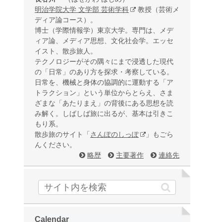
明治学院大学 文学部 芸術学科
教授（芸術メ
ディア論コース）。
博士（学際情報学）東京大学。専門は、メデ
ィア論、メディア思想、文化社会学。エッセ
イスト、散歩旅人。
テクノロジーがその隅々にまで浸透した現代
の「日常」のあり方を探求・考察している。
日常を、機械と身体の協調的に運動する「ア
トラクション」という単位からとらえ、さま
ざまな「あたりまえ」の背後にある思想を読
み解く。しばしば旅に出るが、基本は引きこ
もり系。
散歩旅のサイト「
さんぽのしっぽ
」もごら
んください。
略歴
主要著作
連絡先
Calendar