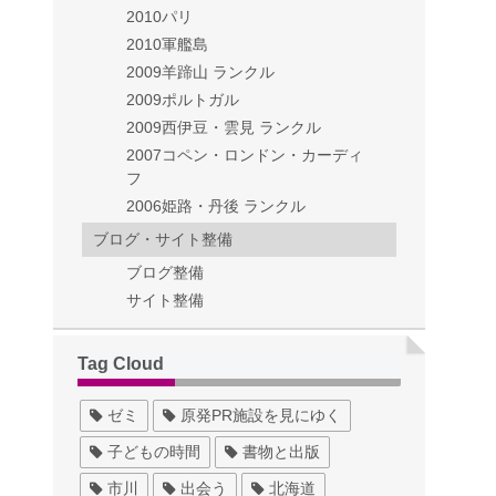
2010パリ
2010軍艦島
2009羊蹄山 ランクル
2009ポルトガル
2009西伊豆・雲見 ランクル
2007コペン・ロンドン・カーディ
フ
2006姫路・丹後 ランクル
ブログ・サイト整備
ブログ整備
サイト整備
Tag Cloud
ゼミ
原発PR施設を見にゆく
子どもの時間
書物と出版
市川
出会う
北海道