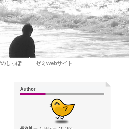
ぽのしっぽ
ゼミWebサイト
Author
長谷川 一
（はせがわ はじめ）