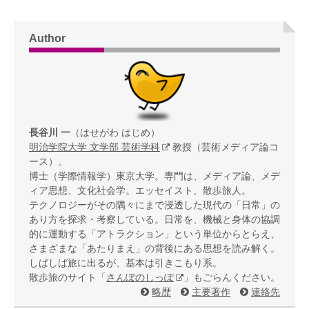
Author
長谷川 一
（はせがわ はじめ）
明治学院大学 文学部 芸術学科
教授（芸術メディア論コ
ース）。
博士（学際情報学）東京大学。専門は、メディア論、メデ
ィア思想、文化社会学。エッセイスト、散歩旅人。
テクノロジーがその隅々にまで浸透した現代の「日常」の
あり方を探求・考察している。日常を、機械と身体の協調
的に運動する「アトラクション」という単位からとらえ、
さまざまな「あたりまえ」の背後にある思想を読み解く。
しばしば旅に出るが、基本は引きこもり系。
散歩旅のサイト「
さんぽのしっぽ
」もごらんください。
略歴
主要著作
連絡先