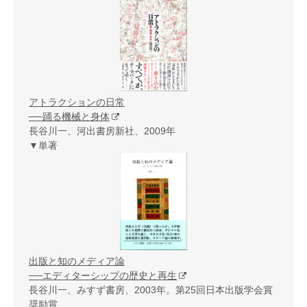
アトラクションの日常
──踊る機械と身体
長谷川一、河出書房新社、2009年
▼単著
出版と知のメディア論
──エディターシップの歴史と再生
長谷川一、みすず書房、2003年。第25回日本出版学会賞
奨励賞