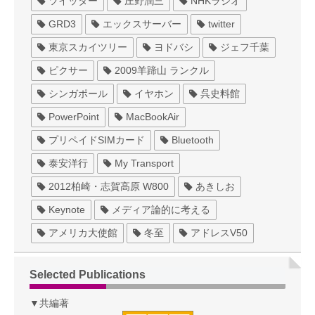
ツイッター
庄野潤三
NHKラジオ
GRD3
エックスサーバー
twitter
東京スカイツリー
ヨドバシ
ジェフ千葉
ピクサー
2009羊蹄山 ランクル
シンガポール
イヤホン
呉史料館
PowerPoint
MacBookAir
プリペイドSIMカード
Bluetooth
泰安洋行
My Transport
2012柏崎・志賀高原 W800
あきしお
Keynote
メディア論的に考える
アメリカ大使館
冬至
アドレスV50
Selected Publications
▼共編著