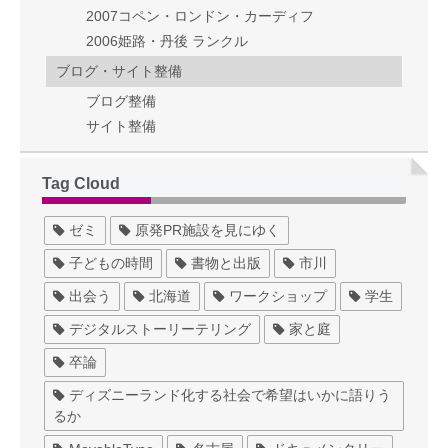
2007コペン・ロンドン・カーディフ
2006姫路・丹後 ランクル
ブログ・サイト整備
ブログ整備
サイト整備
Tag Cloud
ゼミ
原発PR施設を見にゆく
子どもの時間
書物と出版
市川
出会う
北海道
ワークショップ
学生
デジタルストーリーテリング
家と庭
卒論
ディズニーランド化する社会で希望はいかに語りう
るか