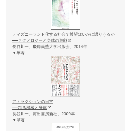
ディズニーランド化する社会で希望はいかに語りうるか
──テクノロジーと身体の遊戯
長谷川一、慶應義塾大学出版会、2014年
▼単著
アトラクションの日常
──踊る機械と身体
長谷川一、河出書房新社、2009年
▼単著