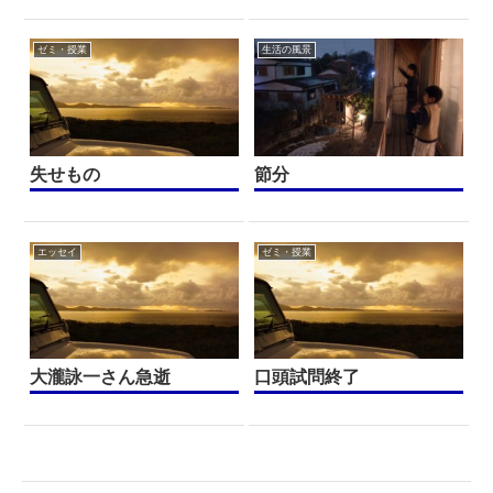
ゼミ・授業
生活の風景
失せもの
節分
エッセイ
ゼミ・授業
大瀧詠一さん急逝
口頭試問終了