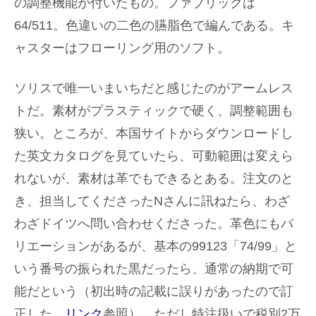
の調整機能が付いたもの。ファブリックは
64/511。色違いの二色の臙脂色で編んである。キ
ャスターはフローリング用のソフト。
ソリスで唯一いまいちだと感じたのがアームレス
トだ。素材がプラスティックで硬く、調整範囲も
狭い。ところが、本国サイトからダウンロードし
た英文カタログを見ていたら、可動範囲は変えら
れないが、素材は革でもできるとある。注文のと
き、担当してくださったNさんに訊ねたら、わざ
わざドイツへ問い合わせくださった。革色にもバ
リエーションがあるが、基本の99123「74/99」と
いう番号の振られた黒だったら、通常の納期で可
能だという（初出時の記載に誤りがあったので訂
正した。
リンク
参照）。ただし特注扱いで税別2万