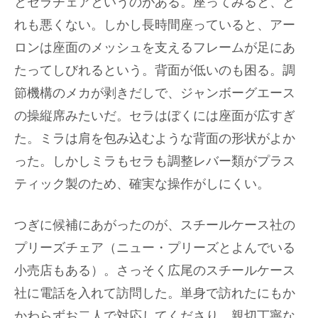
とセラチェアというのがある。座ってみると、ど
れも悪くない。しかし長時間座っていると、アー
ロンは座面のメッシュを支えるフレームが足にあ
たってしびれるという。背面が低いのも困る。調
節機構のメカが剥きだしで、ジャンボーグエース
の操縦席みたいだ。セラはぼくには座面が広すぎ
た。ミラは肩を包み込むような背面の形状がよか
った。しかしミラもセラも調整レバー類がプラス
ティック製のため、確実な操作がしにくい。
つぎに候補にあがったのが、スチールケース社の
プリーズチェア（ニュー・プリーズとよんでいる
小売店もある）。さっそく広尾のスチールケース
社に電話を入れて訪問した。単身で訪れたにもか
かわらずお二人で対応してくださり、親切丁寧な