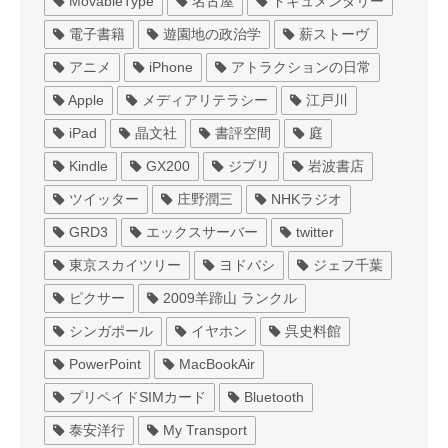
MovableType
名古屋
ドキュメンタリー
電子書籍
遊園地の政治学
薪ストーヴ
アニメ
iPhone
アトラクションの日常
Apple
メディアリテラシー
江戸川
iPad
晶文社
書評空間
庭
Kindle
GX200
ジブリ
岩波書店
ツイッター
庄野潤三
NHKラジオ
GRD3
エックスサーバー
twitter
東京スカイツリー
ヨドバシ
ジェフ千葉
ピクサー
2009羊蹄山 ランクル
シンガポール
イヤホン
呉史料館
PowerPoint
MacBookAir
プリペイドSIMカード
Bluetooth
泰安洋行
My Transport