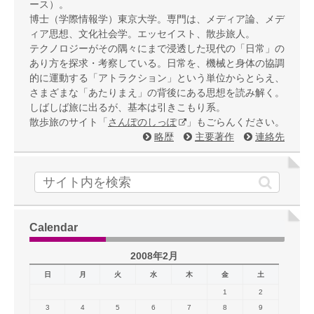
ース）。
博士（学際情報学）東京大学。専門は、メディア論、メデ
ィア思想、文化社会学。エッセイスト、散歩旅人。
テクノロジーがその隅々にまで浸透した現代の「日常」の
あり方を探求・考察している。日常を、機械と身体の協調
的に運動する「アトラクション」という単位からとらえ、
さまざまな「あたりまえ」の背後にある思想を読み解く。
しばしば旅に出るが、基本は引きこもり系。
散歩旅のサイト「
さんぽのしっぽ
」もごらんください。
略歴
主要著作
連絡先
Calendar
2008年2月
日
月
火
水
木
金
土
1
2
3
4
5
6
7
8
9