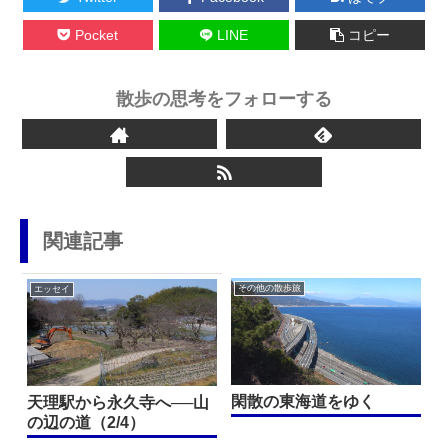
Pocket
LINE
コピー
散歩の思考をフォローする
関連記事
その他の散歩旅
エッセイ
閑散の東海道をゆく
天理駅から永久寺へ──山
の辺の道（2/4）