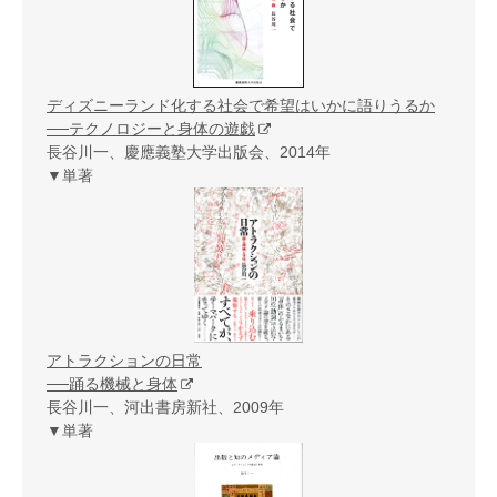
ディズニーランド化する社会で希望はいかに語りうるか
──テクノロジーと身体の遊戯
長谷川一、慶應義塾大学出版会、2014年
▼単著
アトラクションの日常
──踊る機械と身体
長谷川一、河出書房新社、2009年
▼単著