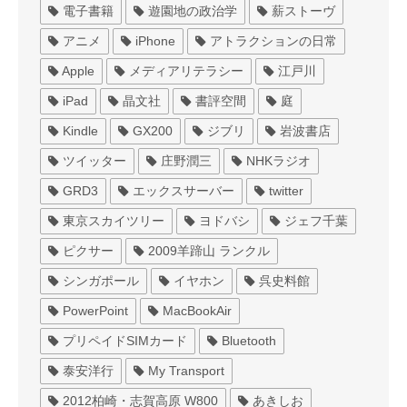
電子書籍
遊園地の政治学
薪ストーヴ
アニメ
iPhone
アトラクションの日常
Apple
メディアリテラシー
江戸川
iPad
晶文社
書評空間
庭
Kindle
GX200
ジブリ
岩波書店
ツイッター
庄野潤三
NHKラジオ
GRD3
エックスサーバー
twitter
東京スカイツリー
ヨドバシ
ジェフ千葉
ピクサー
2009羊蹄山 ランクル
シンガポール
イヤホン
呉史料館
PowerPoint
MacBookAir
プリペイドSIMカード
Bluetooth
泰安洋行
My Transport
2012柏崎・志賀高原 W800
あきしお