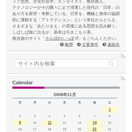
ィア思想、文化社会学。エッセイスト、散歩旅人。
テクノロジーがその隅々にまで浸透した現代の「日常」の
あり方を探求・考察している。日常を、機械と身体の協調
的に運動する「アトラクション」という単位からとらえ、
さまざまな「あたりまえ」の背後にある思想を読み解く。
しばしば旅に出るが、基本は引きこもり系。
散歩旅のサイト「
さんぽのしっぽ
」もごらんください。
略歴
主要著作
連絡先
Calendar
2008年11月
日
月
火
水
木
金
土
1
2
3
4
5
6
7
8
9
11
14
10
12
13
15
21
16
17
18
19
20
22