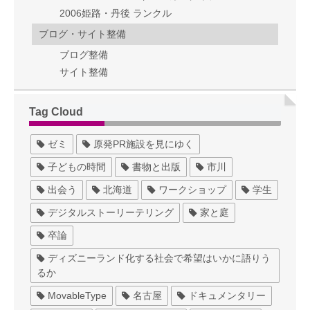
2006姫路・丹後 ランクル
ブログ・サイト整備
ブログ整備
サイト整備
Tag Cloud
ゼミ
原発PR施設を見にゆく
子どもの時間
書物と出版
市川
出会う
北海道
ワークショップ
学生
デジタルストーリーテリング
家と庭
卒論
ディズニーランド化する社会で希望はいかに語りう
るか
MovableType
名古屋
ドキュメンタリー